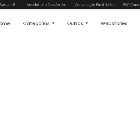
China e EUA Buscam Expansão do Comércio Agrícola
Ancelotti e o Desafio dos Goleiros na Seleção
Convocação Final da Seleção Brasileira para a Copa do Mundo 2026
ome
Categorias
Outros
Webstories