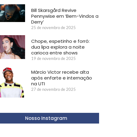
Bill Skarsgård Revive
Pennywise em ‘Bem-Vindos a
Derry’
25 de novembro de 2025
Chope, espetinho e forró:
dua lipa explora a noite
carioca entre shows
19 de novembro de 2025
Márcio Victor recebe alta
após enfarte e internação
na UTI
27 de novembro de 2025
Nosso Instagram