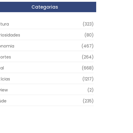
Categorias
ltura
(323)
riosidades
(80)
onomia
(467)
portes
(264)
al
(668)
ícias
(1217)
view
(2)
úde
(235)