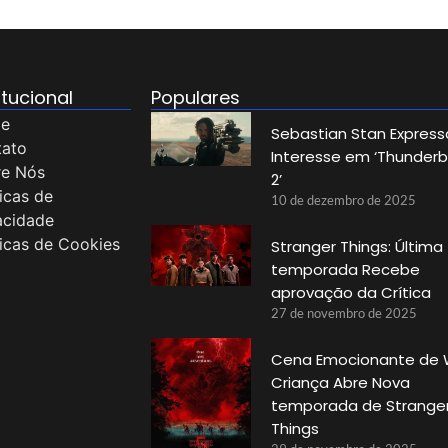
itucional
Populares
e
Sebastian Stan Express
tato
Interesse em ‘Thunderb
re Nós
2’
ticas de
10 de dezembro de 2025
acidade
ticas de Cookies
Stranger Things: Última
temporada Recebe
aprovação da Crítica
27 de novembro de 2025
Cena Emocionante de W
Criança Abre Nova
temporada de Strange
Things