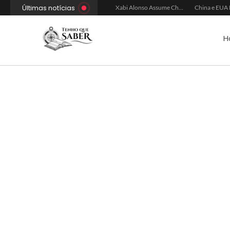
Últimas notícias
Xabi Alonso Avalia Futuro entre Chelsea e Espera pelo Liverpool
Ancelotti Avalia Elenco Final para Convocação da Copa
Xabi Alonso Assume Chelsea: Nova Estratégia Gerencial e Contrato Até 2030
H