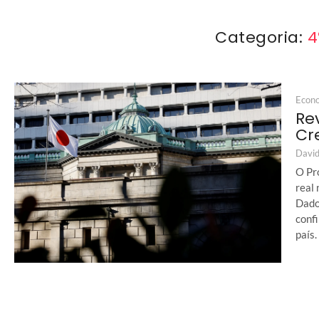
Categoria:
4
Econ
Re
Cr
David
O Pr
real 
Dados
conf
país. 