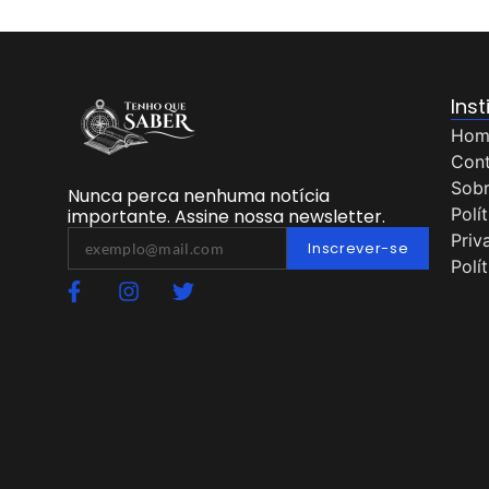
Inst
Hom
Con
Sob
Nunca perca nenhuma notícia
Polí
importante. Assine nossa newsletter.
Priv
Inscrever-se
Polí