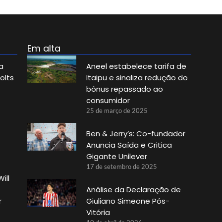
Em alta
a
Aneel estabelece tarifa de
olts
Itaipu e sinaliza redução do
bônus repassado ao
consumidor
25 de março de 2025
Ben & Jerry’s: Co-fundador
Anuncia Saída e Critica
Gigante Unilever
17 de setembro de 2025
ill
Análise da Declaração de
r
Giuliano Simeone Pós-
Vitória