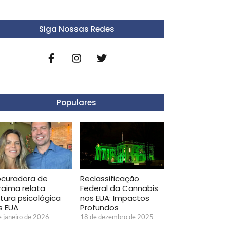
Siga Nossas Redes
Populares
Reclassificação
ocuradora de
Federal da Cannabis
raima relata
nos EUA: Impactos
rtura psicológica
Profundos
s EUA
18 de dezembro de 2025
e janeiro de 2026