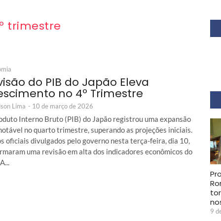
º trimestre
omia
visão do PIB do Japão Eleva
escimento no 4º Trimestre
son Lima
-
10 de março de 2026
oduto Interno Bruto (PIB) do Japão registrou uma expansão
notável no quarto trimestre, superando as projeções iniciais.
 oficiais divulgados pelo governo nesta terça-feira, dia 10,
irmaram uma revisão em alta dos indicadores econômicos do
A...
Pr
Ro
to
no
9 d