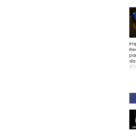
Im
Re
pa
da
27 