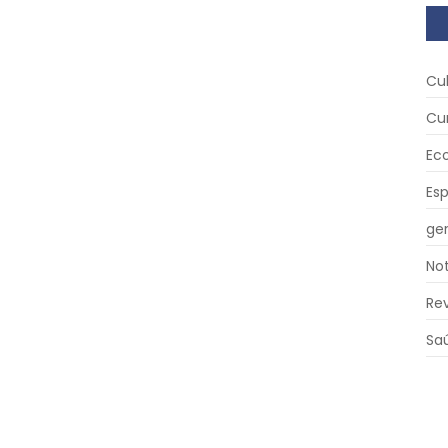
Cu
Cu
Ec
Es
ger
Not
Re
Sa