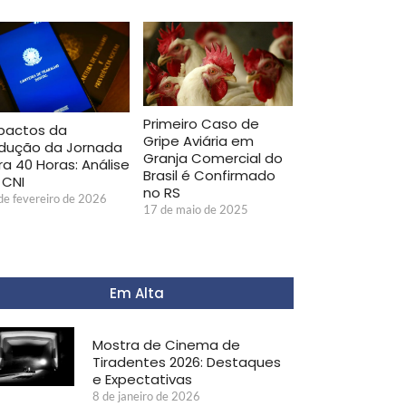
Primeiro Caso de
pactos da
Gripe Aviária em
dução da Jornada
Granja Comercial do
ra 40 Horas: Análise
Brasil é Confirmado
 CNI
no RS
de fevereiro de 2026
17 de maio de 2025
Em Alta
Mostra de Cinema de
Tiradentes 2026: Destaques
e Expectativas
8 de janeiro de 2026