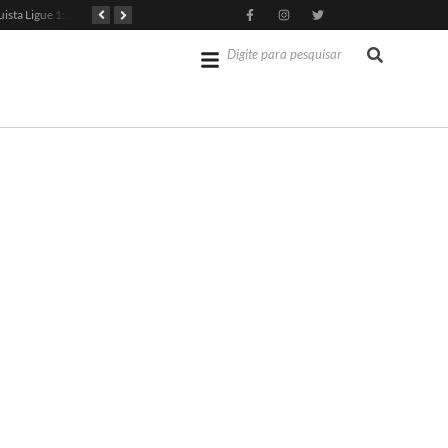
PSG Conquista Ligue 1: Safonov Brilha em Vitória Decisiva
Senado dos EUA Aprova Kevin Warsh como Chair do Fed
Jérémy Doku Revitaliza Luta do Manchester City na Premier League