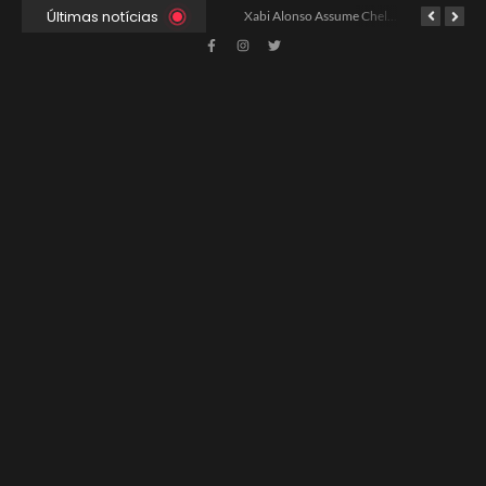
Últimas notícias
Ancelotti Avalia Elenco Final para Convocação da Copa
Xabi Alonso Assume Chelsea: Nova Estratégia Gerencial e Contrato Até 2030
China e EUA Buscam Expansão do Comércio Agrícola