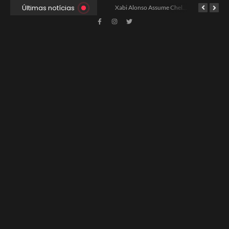
Últimas notícias
Ancelotti Avalia Elenco Final para Convocação da Copa
Xabi Alonso Assume Chelsea: Nova Estratégia Gerencial e Contrato Até 2030
China e EUA Buscam Expansão do Comércio Agrícola