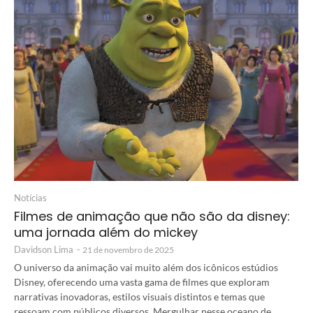
Notícias
Filmes de animação que não são da disney:
uma jornada além do mickey
Davidson Lima
-
21 de novembro de 2025
O universo da animação vai muito além dos icônicos estúdios
Disney, oferecendo uma vasta gama de filmes que exploram
narrativas inovadoras, estilos visuais distintos e temas que
ressoam com públicos diversos. Mergulhar nesse oceano de