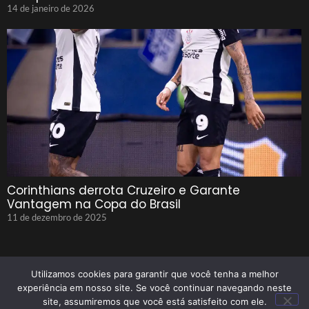
14 de janeiro de 2026
Corinthians derrota Cruzeiro e Garante
Vantagem na Copa do Brasil
11 de dezembro de 2025
Utilizamos cookies para garantir que você tenha a melhor
experiência em nosso site. Se você continuar navegando neste
site, assumiremos que você está satisfeito com ele.
© 2025 Tenho Que Saber Todos Os Direitos Reservados