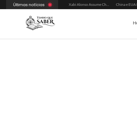
Últimas notícias
Xabi Alonso Avalia Futuro entre Chelsea e Espera pelo Liverpool
Ancelotti Avalia Elenco Final para Convocação da Copa
Xabi Alonso Assume Chelsea: Nova Estratégia Gerencial e Contrato Até 2030
H