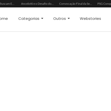
China e EUA Buscam Expansão do Comércio Agrícola
Ancelotti e o Desafio dos Goleiros na Seleção
Convocação Final da Seleção Brasileira para a Copa do Mundo 2026
ome
Categorias
Outros
Webstories