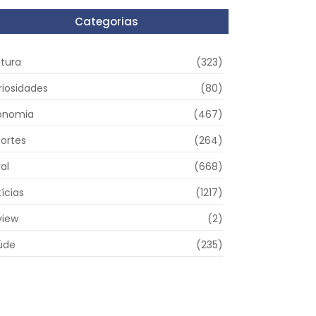
Categorias
ltura
(323)
riosidades
(80)
onomia
(467)
portes
(264)
al
(668)
ícias
(1217)
view
(2)
úde
(235)