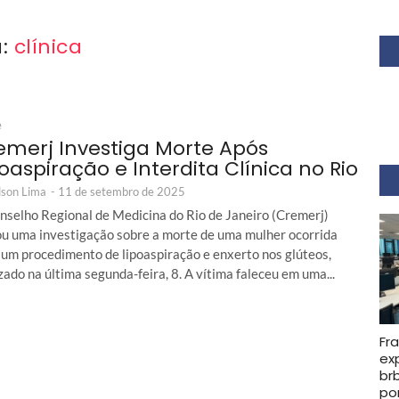
a:
clínica
e
emerj Investiga Morte Após
oaspiração e Interdita Clínica no Rio
son Lima
-
11 de setembro de 2025
nselho Regional de Medicina do Rio de Janeiro (Cremerj)
iou uma investigação sobre a morte de uma mulher ocorrida
 um procedimento de lipoaspiração e enxerto nos glúteos,
zado na última segunda-feira, 8. A vítima faleceu em uma...
Fra
ex
br
po