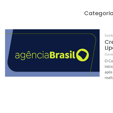
Categori
Saúd
Cr
Lip
David
O Co
inic
após
reali