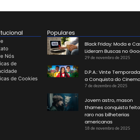
itucional
Populares
e
Black Friday: Moda e Ca
tato
Lideram Buscas no Goo
re Nós
29 de novembro de 2025
ticas de
acidade
D.P.A.: Vinte Temporada
ticas de Cookies
a Conquista do Cinem
7 de dezembro de 2025
Jovem astro, mason
thames conquista feit
raro nas bilheterias
americanas
18 de novembro de 2025