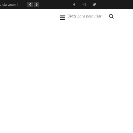
PSG Conquista Ligue 1: Safonov Brilha em Vitória Decisiva
Senado dos EUA Aprova Kevin Warsh como Chair do Fed
Jérémy Doku Revitaliza Luta do Manchester City na Premier League