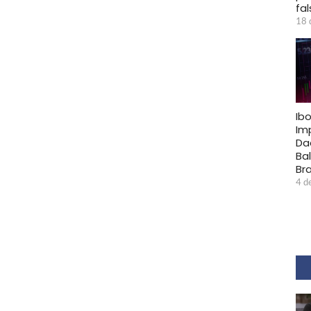
fa
18 
Ib
Im
Da
Ba
Bra
4 d