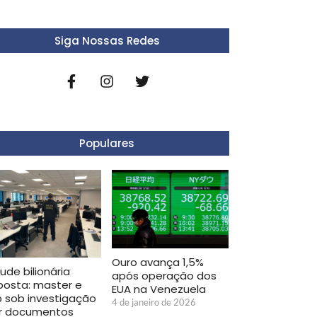
Siga Nossas Redes
Populares
Ouro avança 1,5%
ude bilionária
após operação dos
posta: master e
EUA na Venezuela
b sob investigação
4 de janeiro de 2026
r documentos