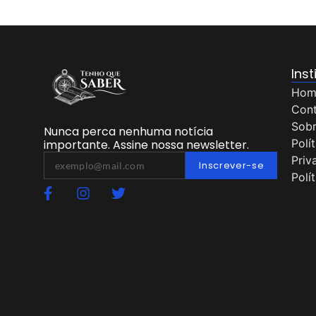
Inst
Hom
Con
Sob
Nunca perca nenhuma notícia
Polí
importante. Assine nossa newsletter.
Priv
Inscrever-se
Polí