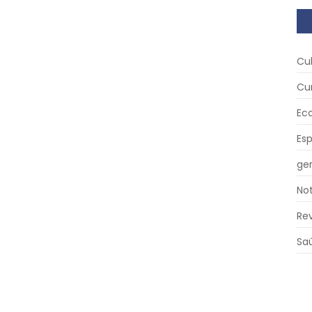
Cu
Cu
Ec
Es
ger
Not
Re
Sa