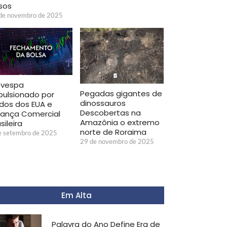
lsos
de novembro de 2025
ovespa
Pegadas gigantes de
pulsionado por
dinossauros
dos dos EUA e
Descobertas na
lança Comercial
Amazônia o extremo
sileira
norte de Roraima
e setembro de 2025
29 de novembro de 2025
Em Alta
Palavra do Ano Define Era de