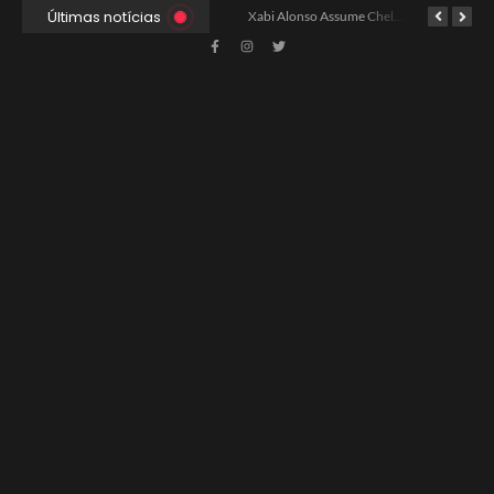
Últimas notícias
Xabi Alonso Avalia Futuro entre Chelsea e Espera pelo Liverpool
Ancelotti Avalia Elenco Final para Convocação da Copa
Xabi Alonso Assume Chelsea: Nova Estratégia Gerencial e Contrato Até 2030