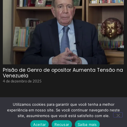
Prisão de Genro de opositor Aumenta Tensão na
Venezuela
4 de dezembro de 2025
Utilizamos cookies para garantir que você tenha a melhor
experiência em nosso site. Se você continuar navegando neste
site, assumiremos que você está satisfeito com ele.
© 2025 Tenho Que Saber Todos Os Direitos Reservados
Aceitar
Recusar
Saiba mais