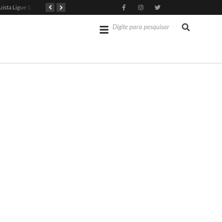
PSG Conquista Ligue 1: Safonov Brilha em Vitória Decisiva
Senado dos EUA Aprova Kevin Warsh como Chair do Fed
Jérémy Doku Revitaliza Luta do Manchester City na Premier League