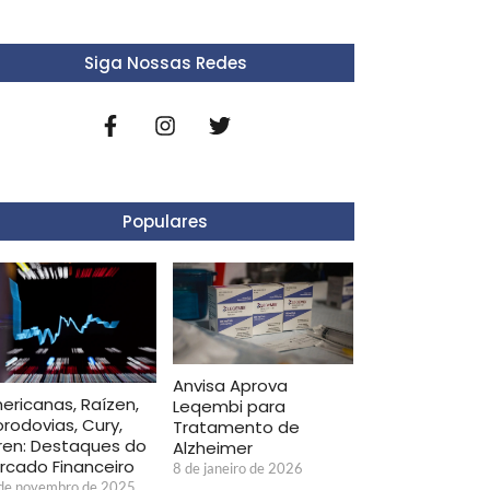
Siga Nossas Redes
Populares
Anvisa Aprova
ericanas, Raízen,
Leqembi para
orodovias, Cury,
Tratamento de
ren: Destaques do
Alzheimer
rcado Financeiro
8 de janeiro de 2026
de novembro de 2025