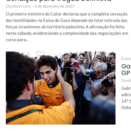
Davidson Lima
-
6 de dezembro de 2025
O primeiro-ministro do Catar declarou que a completa cessação
das hostilidades na Faixa de Gaza depende da total retirada das
forças israelenses do território palestino. A afirmação foi feita
neste sábado, evidenciando a complexidade das negociações em
curso para...
Econ
Ga
GP
David
Gabri
adic
14º t
Doha,