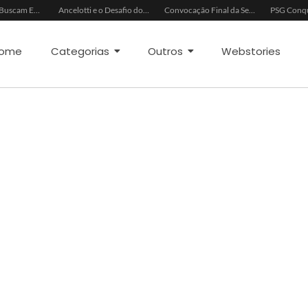
China e EUA Buscam Expansão do Comércio Agrícola
Ancelotti e o Desafio dos Goleiros na Seleção
Convocação Final da Seleção Brasileira para a Copa do Mundo 2026
ome
Categorias
Outros
Webstories