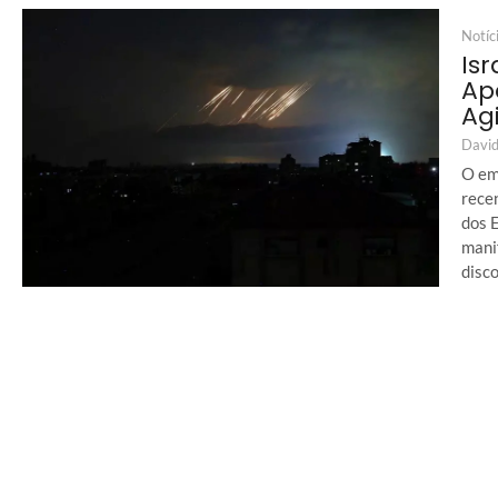
Notíc
Is
Ap
Ag
David
O em
recen
dos 
mani
disco