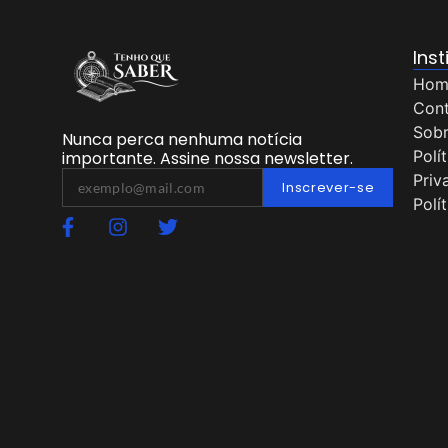
Inst
Hom
Con
Sob
Nunca perca nenhuma notícia
Polí
importante. Assine nossa newsletter.
Priv
Inscrever-se
Polí