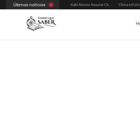
Últimas notícias
Xabi Alonso Avalia Futuro entre Chelsea e Espera pelo Liverpool
Ancelotti Avalia Elenco Final para Convocação da Copa
Xabi Alonso Assume Chelsea: Nova Estratégia Gerencial e Contrato Até 2030
H