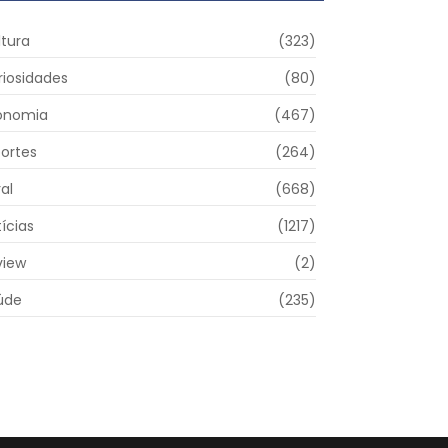
ltura
(323)
riosidades
(80)
onomia
(467)
portes
(264)
al
(668)
ícias
(1217)
view
(2)
úde
(235)