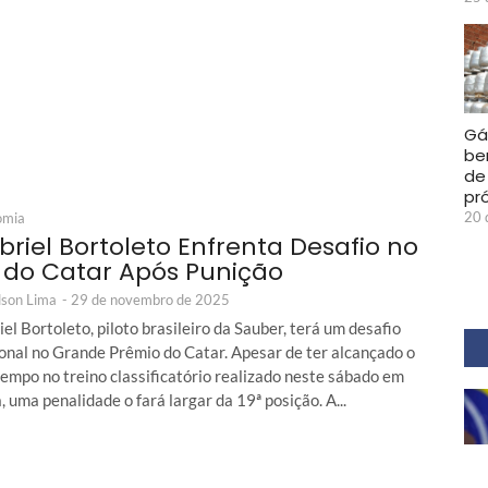
Gá
be
de 
pr
20 
omia
briel Bortoleto Enfrenta Desafio no
 do Catar Após Punição
son Lima
-
29 de novembro de 2025
el Bortoleto, piloto brasileiro da Sauber, terá um desafio
ional no Grande Prêmio do Catar. Apesar de ter alcançado o
empo no treino classificatório realizado neste sábado em
 uma penalidade o fará largar da 19ª posição. A...