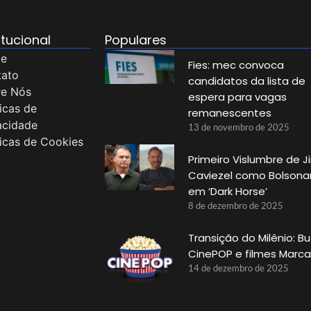
itucional
Populares
e
Fies: mec convoca
tato
candidatos da lista de
re Nós
espera para vagas
ticas de
remanescentes
acidade
13 de novembro de 2025
ticas de Cookies
Primeiro Vislumbre de J
Caviezel como Bolsona
em ‘Dark Horse’
8 de dezembro de 2025
Transição do Milênio: Bu
CinePOP e filmes Marc
14 de dezembro de 2025