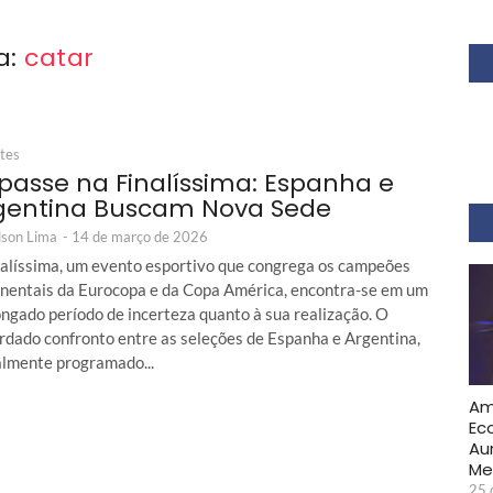
a:
catar
tes
passe na Finalíssima: Espanha e
gentina Buscam Nova Sede
son Lima
-
14 de março de 2026
nalíssima, um evento esportivo que congrega os campeões
inentais da Eurocopa e da Copa América, encontra-se em um
ongado período de incerteza quanto à sua realização. O
rdado confronto entre as seleções de Espanha e Argentina,
ialmente programado...
Am
Ec
Au
Me
25 