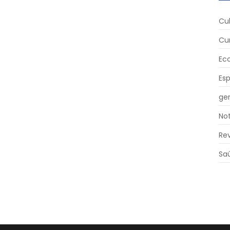
Cu
Cu
Ec
Es
ger
Not
Re
Sa