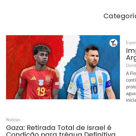
Categori
Espor
Im
Ar
David
A Fi
cont
prol
agua
inic
Notícias
Gaza: Retirada Total de Israel é
Condição para trégua Definitiva