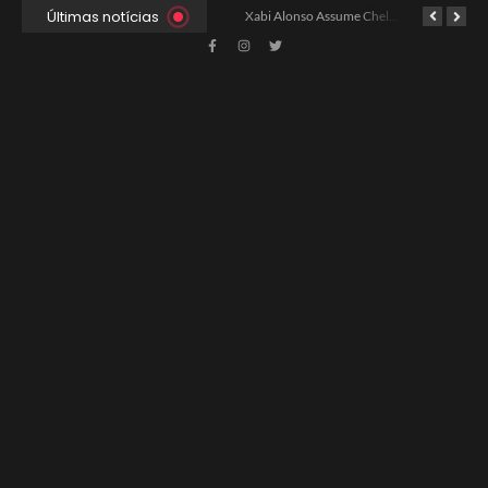
Últimas notícias
Ancelotti Avalia Elenco Final para Convocação da Copa
Xabi Alonso Assume Chelsea: Nova Estratégia Gerencial e Contrato Até 2030
China e EUA Buscam Expansão do Comércio Agrícola