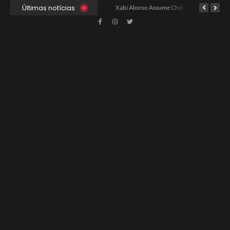
Últimas notícias
Ancelotti Avalia Elenco Final para Convocação da Copa
Xabi Alonso Assume Chelsea: Nova Estratégia Gerencial e Contrato Até 2030
China e EUA Buscam Expansão do Comércio Agrícola