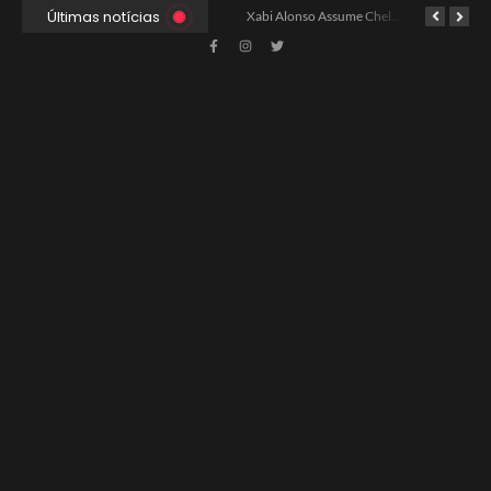
Últimas notícias
Xabi Alonso Avalia Futuro entre Chelsea e Espera pelo Liverpool
Ancelotti Avalia Elenco Final para Convocação da Copa
Xabi Alonso Assume Chelsea: Nova Estratégia Gerencial e Contrato Até 2030