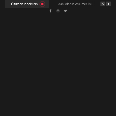
Últimas notícias
Ancelotti Avalia Elenco Final para Convocação da Copa
Xabi Alonso Assume Chelsea: Nova Estratégia Gerencial e Contrato Até 2030
China e EUA Buscam Expansão do Comércio Agrícola