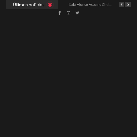
Últimas notícias
Ancelotti Avalia Elenco Final para Convocação da Copa
Xabi Alonso Assume Chelsea: Nova Estratégia Gerencial e Contrato Até 2030