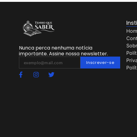
Inst
Hom
Con
Sob
Nunca perca nenhuma notícia
Polí
importante. Assine nossa newsletter.
Priv
Inscrever-se
Polí