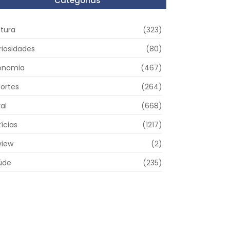
Categorias
ltura
(323)
riosidades
(80)
onomia
(467)
portes
(264)
al
(668)
ícias
(1217)
view
(2)
úde
(235)