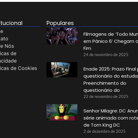
itucional
Populares
e
Filmagens de ‘Todo Mu
tato
em Pânico 6’ Chegam 
re Nós
Fim
ticas de
24 de novembro de 2025
acidade
ticas de Cookies
Enade 2025: Prazo Final
questionário do estud
Preenchimento do
questionário do
22 de novembro de 2025
Senhor Milagre: DC Anu
série animada com rote
de Tom King DC
2 de dezembro de 2025