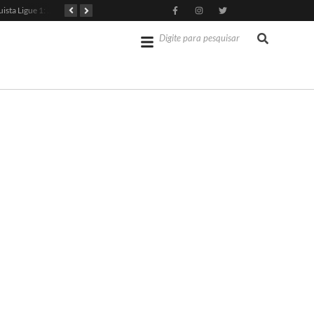
PSG Conquista Ligue 1: Safonov Brilha em Vitória Decisiva
Senado dos EUA Aprova Kevin Warsh como Chair do Fed
Jérémy Doku Revitaliza Luta do Manchester City na Premier League