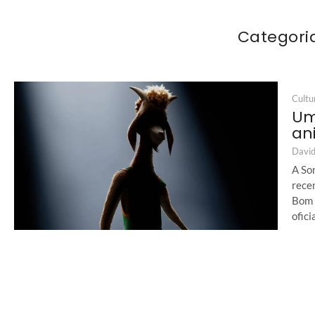
Categori
Cultu
Um
an
David
A Son
rece
Bom 
ofici