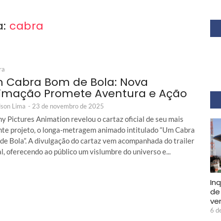
a:
cabra
ra
 Cabra Bom de Bola: Nova
imação Promete Aventura e Ação
son Lima
-
23 de novembro de 2025
y Pictures Animation revelou o cartaz oficial de seu mais
nte projeto, o longa-metragem animado intitulado “Um Cabra
de Bola”. A divulgação do cartaz vem acompanhada do trailer
al, oferecendo ao público um vislumbre do universo e...
In
de
ve
6 d