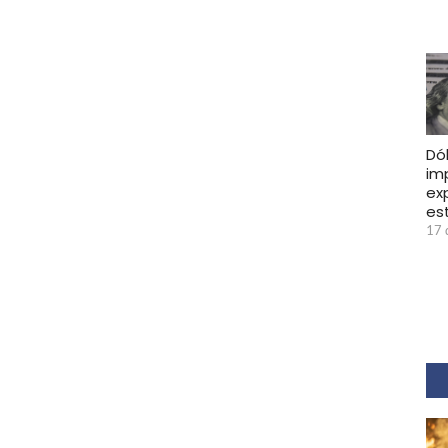
Dó
im
ex
es
17 