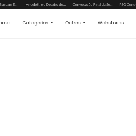
China e EUA Buscam Expansão do Comércio Agrícola
Ancelotti e o Desafio dos Goleiros na Seleção
Convocação Final da Seleção Brasileira para a Copa do Mundo 2026
ome
Categorias
Outros
Webstories