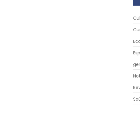
Cu
Cu
Ec
Es
ger
Not
Re
Sa