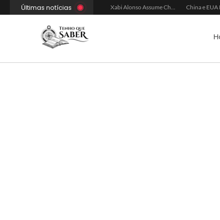
Últimas notícias
Xabi Alonso Avalia Futuro entre Chelsea e Espera pelo Liverpool
Ancelotti Avalia Elenco Final para Convocação da Copa
Xabi Alonso Assume Chelsea: Nova Estratégia Gerencial e Contrato Até 2030
H