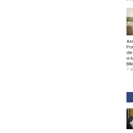
As
Po
de
a 
Bil
7 d