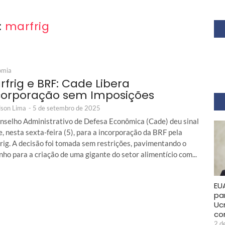
:
marfrig
omia
rfrig e BRF: Cade Libera
corporação sem Imposições
son Lima
-
5 de setembro de 2025
nselho Administrativo de Defesa Econômica (Cade) deu sinal
, nesta sexta-feira (5), para a incorporação da BRF pela
rig. A decisão foi tomada sem restrições, pavimentando o
ho para a criação de uma gigante do setor alimentício com...
EU
pa
Uc
co
2 d