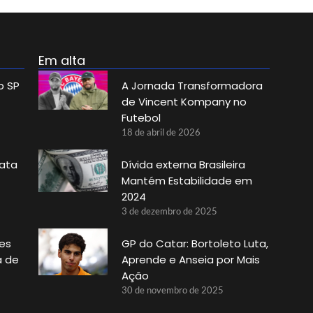
Em alta
p SP
A Jornada Transformadora
de Vincent Kompany no
Futebol
18 de abril de 2026
data
Dívida externa Brasileira
Mantém Estabilidade em
2024
3 de dezembro de 2025
es
GP do Catar: Bortoleto Luta,
a de
Aprende e Anseia por Mais
Ação
30 de novembro de 2025