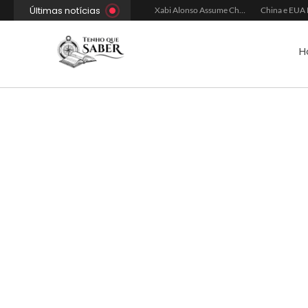
Últimas notícias
Xabi Alonso Avalia Futuro entre Chelsea e Espera pelo Liverpool
Ancelotti Avalia Elenco Final para Convocação da Copa
Xabi Alonso Assume Chelsea: Nova Estratégia Gerencial e Contrato Até 2030
H