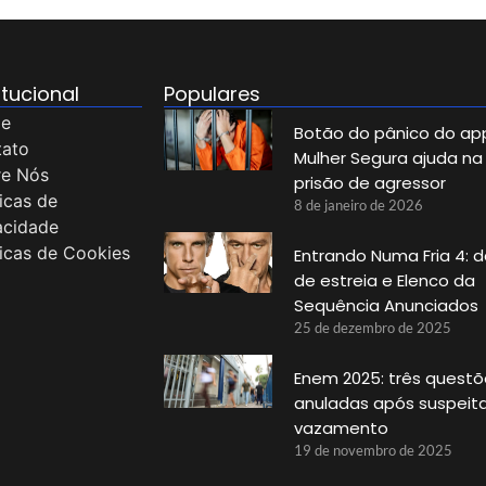
itucional
Populares
e
Botão do pânico do ap
tato
Mulher Segura ajuda na
re Nós
prisão de agressor
ticas de
8 de janeiro de 2026
acidade
ticas de Cookies
Entrando Numa Fria 4: 
de estreia e Elenco da
Sequência Anunciados
25 de dezembro de 2025
Enem 2025: três questõ
anuladas após suspeit
vazamento
19 de novembro de 2025