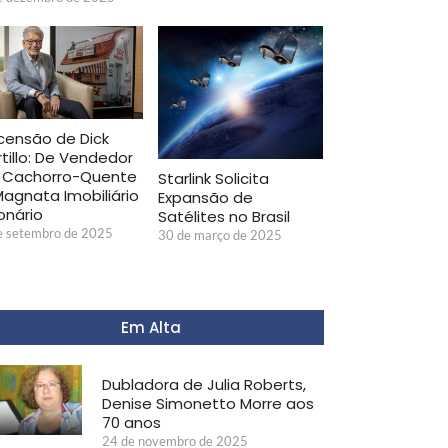
censão de Dick
rtillo: De Vendedor
 Cachorro-Quente
Starlink Solicita
Magnata Imobiliário
Expansão de
ionário
Satélites no Brasil
e setembro de 2025
30 de março de 2025
Em Alta
Dubladora de Julia Roberts,
Denise Simonetto Morre aos
70 anos
24 de novembro de 2025