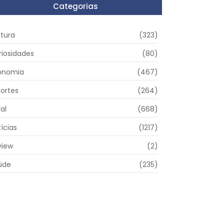
Categorias
ltura
(323)
riosidades
(80)
onomia
(467)
portes
(264)
al
(668)
ícias
(1217)
view
(2)
úde
(235)