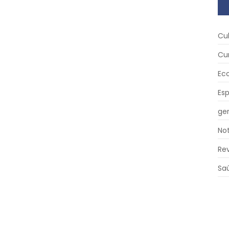
Cu
Cu
Ec
Es
ger
Not
Re
Sa