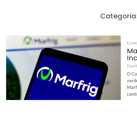
Categoria
Econ
Ma
In
David
O Co
verde
Marf
camin