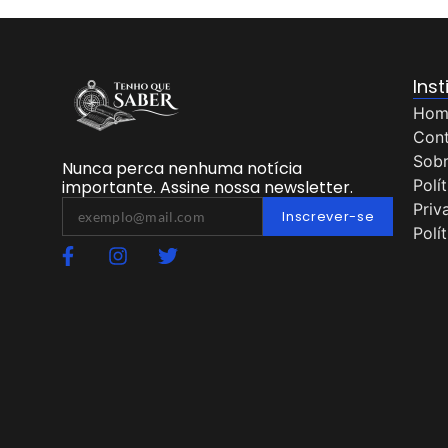
Inst
Hom
Con
Sob
Nunca perca nenhuma notícia
Polí
importante. Assine nossa newsletter.
Priv
Inscrever-se
Polí