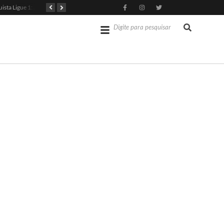
PSG Conquista Ligue 1: Safonov Brilha em Vitória Decisiva
Senado dos EUA Aprova Kevin Warsh como Chair do Fed
Jérémy Doku Revitaliza Luta do Manchester City na Premier League