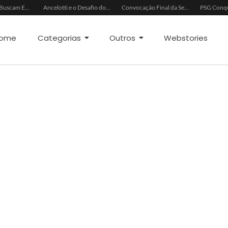
China e EUA Buscam Expansão do Comércio Agrícola
Ancelotti e o Desafio dos Goleiros na Seleção
Convocação Final da Seleção Brasileira para a Copa do Mundo 2026
ome
Categorias
Outros
Webstories