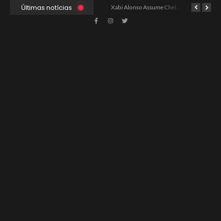
Últimas notícias
Ancelotti Avalia Elenco Final para Convocação da Copa
Xabi Alonso Assume Chelsea: Nova Estratégia Gerencial e Contrato Até 2030