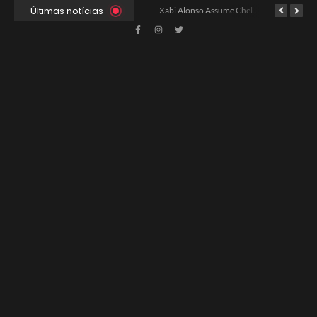
Últimas notícias
Ancelotti Avalia Elenco Final para Convocação da Copa
Xabi Alonso Assume Chelsea: Nova Estratégia Gerencial e Contrato Até 2030