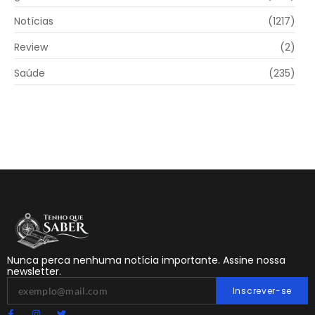
Notícias
(1217)
Review
(2)
Saúde
(235)
Nunca perca nenhuma notícia importante. Assine nossa
newsletter.
Inscrever-se