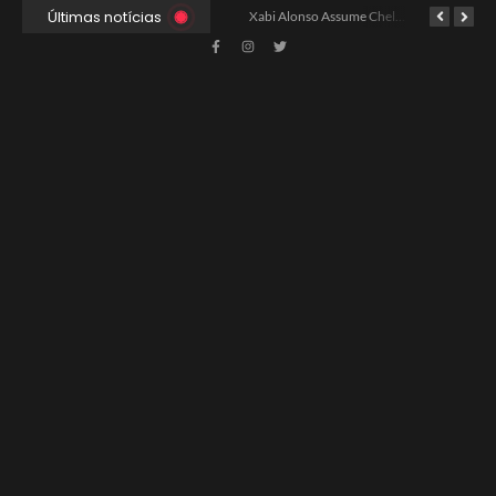
Últimas notícias
Ancelotti Avalia Elenco Final para Convocação da Copa
Xabi Alonso Assume Chelsea: Nova Estratégia Gerencial e Contrato Até 2030