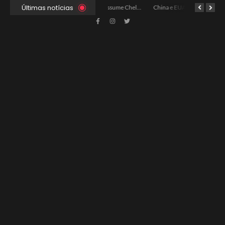
Últimas notícias
Ancelotti Avalia Elenco Final para Convocação da Copa
Xabi Alonso Assume Chelsea: Nova Estratégia Gerencial e Contrato Até 2030
China e EUA Buscam Expansão do Comércio Agrícola