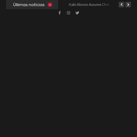
Últimas notícias
Ancelotti Avalia Elenco Final para Convocação da Copa
Xabi Alonso Assume Chelsea: Nova Estratégia Gerencial e Contrato Até 2030
China e EUA Buscam Expansão do Comércio Agrícola