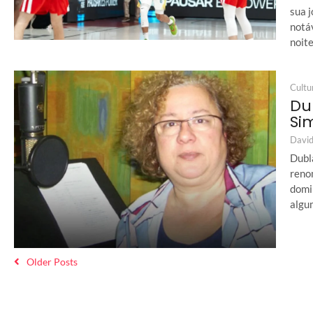
sua 
notáv
noite
Cultu
Du
Si
David
Dubl
reno
domi
algum
Older Posts