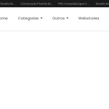
Ancelotti e o Desafio dos Goleiros na Seleção
Convocação Final da Seleção Brasileira para a Copa do Mundo 2026
PSG Conquista Ligue 1: Safonov Brilha em Vitória Decisiva
ome
Categorias
Outros
Webstories