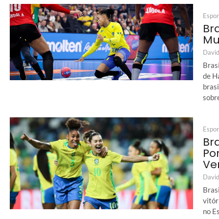
Espor
Br
Mu
David
Bras
de H
bras
sobre
Espor
Br
Po
Ve
David
Bras
vitó
no Es