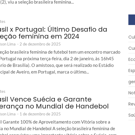
 (2), viu a seleção brasileira feminina...
tes
sil x Portugal: Último Desafio da
leção feminina em 2024
Cu
son Lima
-
2 de dezembro de 2025
Cu
leção brasileira feminina de futebol tem um encontro marcado
ortugal na próxima terça-feira, dia 2 de janeiro, às 16h45
Ec
rio de Brasília). O amistoso, que será realizado no Estádio
Es
ipal de Aveiro, em Portugal, marca o último...
ger
tes
Not
asil Vence Suécia e Garante
Re
derança no Mundial de Handebol
son Lima
-
1 de dezembro de 2025
Sa
il Garante 100% de Aproveitamento com Vitória sobre a
ia no Mundial de Handebol A seleção brasileira feminina de