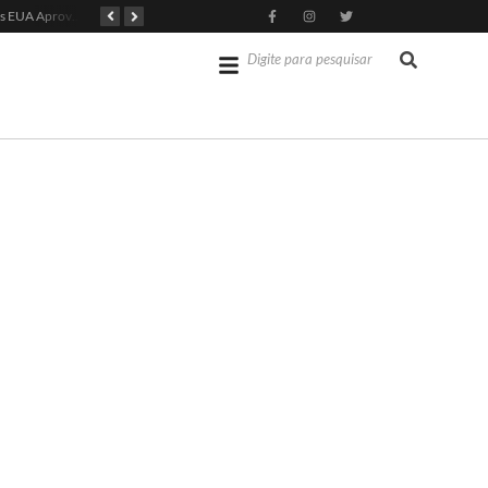
Senado dos EUA Aprova Kevin Warsh como Chair do Fed
Jérémy Doku Revitaliza Luta do Manchester City na Premier League
Opep mantém projeção de crescimento do PIB brasileiro