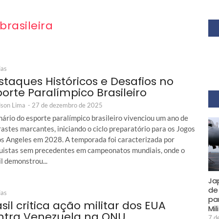
brasileira
ias
staques Históricos e Desafios no
porte Paralímpico Brasileiro
son Lima
-
27 de dezembro de 2025
nário do esporte paralímpico brasileiro vivenciou um ano de
astes marcantes, iniciando o ciclo preparatório para os Jogos
os Angeles em 2028. A temporada foi caracterizada por
uistas sem precedentes em campeonatos mundiais, onde o
l demonstrou...
Ja
de
ias
pa
sil critica ação militar dos EUA
Mil
ntra Venezuela na ONU
7 d