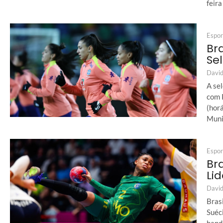
feira
Espor
Bra
Se
David
A se
com P
(horá
Munic
Espor
Br
Li
David
Bras
Suéc