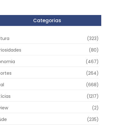
Categorias
ltura
(323)
riosidades
(80)
onomia
(467)
portes
(264)
al
(668)
ícias
(1217)
view
(2)
úde
(235)