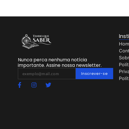
Inst
Hom
Con
Sob
Nunca perca nenhuma notícia
Polí
importante. Assine nossa newsletter.
Priv
Inscrever-se
Polí