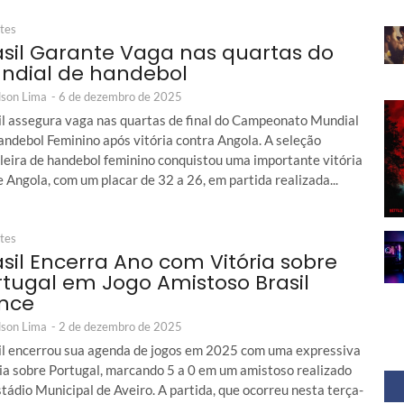
tes
asil Garante Vaga nas quartas do
ndial de handebol
son Lima
-
6 de dezembro de 2025
il assegura vaga nas quartas de final do Campeonato Mundial
andebol Feminino após vitória contra Angola. A seleção
ileira de handebol feminino conquistou uma importante vitória
 Angola, com um placar de 32 a 26, em partida realizada...
tes
asil Encerra Ano com Vitória sobre
rtugal em Jogo Amistoso Brasil
nce
son Lima
-
2 de dezembro de 2025
il encerrou sua agenda de jogos em 2025 com uma expressiva
ria sobre Portugal, marcando 5 a 0 em um amistoso realizado
tádio Municipal de Aveiro. A partida, que ocorreu nesta terça-