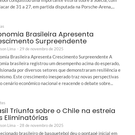
ebol conquistou uma importante vitória sobre a Suécia, com
acar de 31 a 27, em partida disputada na Porsche-Arena,...
ias
onomia Brasileira Apresenta
escimento Surpreendente
son Lima
-
29 de novembro de 2025
omia Brasileira Apresenta Crescimento Surpreendente A
omia brasileira registrou um desempenho acima do esperado,
lsionada por diversos setores que demonstraram resiliência e
mismo. Este crescimento inesperado traz novas perspectivas
o cenário econômico nacional e reacende o debate sobre...
tes
sil Triunfa sobre o Chile na estreia
s Eliminatórias
son Lima
-
28 de novembro de 2025
ecionado brasileiro de basquetebol deu o pontapé inicial em