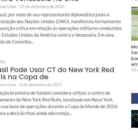
son Lima
-
25 de dezembro de 2025
sil, por meio de seu representante diplomático junto à
nização das Nações Unidas (ONU), manifestou formalmente
posição crítica em relação às operações militares conduzidas
s Estados Unidos da América contra a Venezuela. Em uma
ão do Conselho...
Mo
fa
bo
tes
em
asil Pode Usar CT do New York Red
19 
lls na Copa de
son Lima
-
6 de dezembro de 2025
eção brasileira de futebol considera utilizar o centro de
namento do New York Red Bulls, localizado em Nova York,
 sua base de operações durante a Copa do Mundo de 2026.
a a decisão final ainda não esteja...