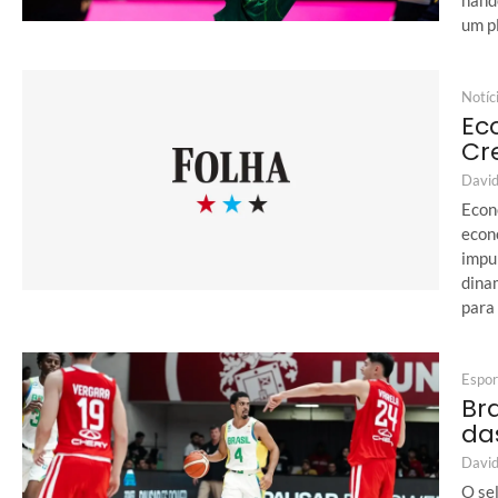
hand
um pl
Notíc
Ec
Cr
David
Econ
econ
impu
dina
para 
Espor
Bra
da
David
O sel