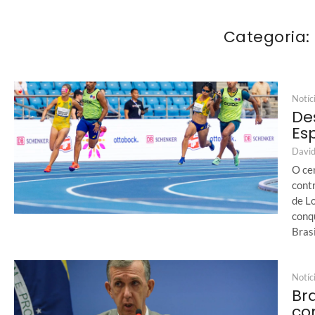
Categoria:
Notíc
De
Es
David
O ce
contr
de L
conq
Brasi
Notíc
Bra
co