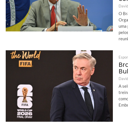
David
O Bra
Orga
uma 
pelo
reuni
Espor
Br
Bu
David
A sel
trei
como
Embor