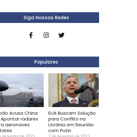
Siga Nossas Redes
Populares
pão Acusa China
EUA Buscam Solução
 Apontar radares
para Conflito na
ra aeronaves
Ucrânia em Reunião
itares
com Putin
e dezembro de 2025
2 de dezembro de 2025