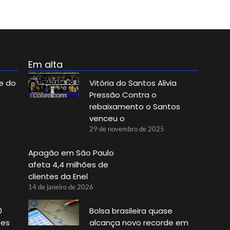
Em alta
e do
Vitória do Santos Alivia
Pressão Contra o
rebaixamento o Santos
venceu o
29 de novembro de 2025
e
Apagão em São Paulo
afeta 4,4 milhões de
clientes da Enel
14 de janeiro de 2026
0
Bolsa brasileira quase
tes
alcança novo recorde em