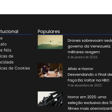
itucional
Populares
e
Drones sobrevoam sed
tato
governo da Venezuela;
re Nós
militares reagem
ticas de
6 de janeiro de 2026
acidade
ticas de Cookies
Alívio e Horror:
Desvendando o Final d
Faça Ela Voltar na HBO
4 de dezembro de 2025
Horror em 2025: uma
seleção exclusiva dos 1
filmes mais aterrorizan