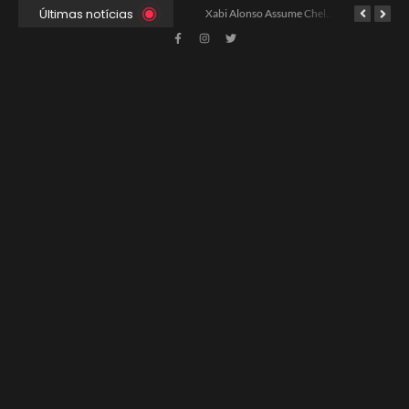
Últimas notícias
Xabi Alonso Avalia Futuro entre Chelsea e Espera pelo Liverpool
Ancelotti Avalia Elenco Final para Convocação da Copa
Xabi Alonso Assume Chelsea: Nova Estratégia Gerencial e Contrato Até 2030