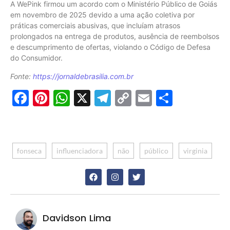
A WePink firmou um acordo com o Ministério Público de Goiás
em novembro de 2025 devido a uma ação coletiva por
práticas comerciais abusivas, que incluíam atrasos
prolongados na entrega de produtos, ausência de reembolsos
e descumprimento de ofertas, violando o Código de Defesa
do Consumidor.
Fonte:
https://jornaldebrasilia.com.br
Facebook
Pinterest
WhatsApp
X
Telegram
Copy
Email
Share
Link
fonseca
influenciadora
não
público
virginia
Davidson Lima