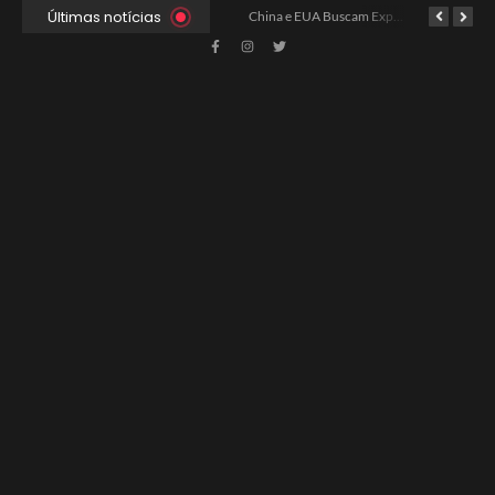
Últimas notícias
Xabi Alonso Assume Chelsea: Nova Estratégia Gerencial e Contrato Até 2030
China e EUA Buscam Expansão do Comércio Agrícola