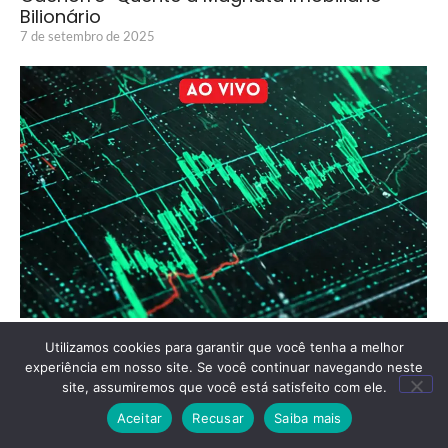
Bilionário
7 de setembro de 2025
Ibovespa Hoje: Acompanhe a Bolsa, Dólar e
Utilizamos cookies para garantir que você tenha a melhor
Juros nesta Segunda-Feira
experiência em nosso site. Se você continuar navegando neste
24 de novembro de 2025
site, assumiremos que você está satisfeito com ele.
Aceitar
Recusar
Saiba mais