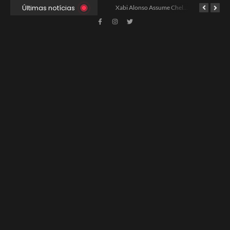
Últimas notícias
Ancelotti Avalia Elenco Final para Convocação da Copa
Xabi Alonso Assume Chelsea: Nova Estratégia Gerencial e Contrato Até 2030