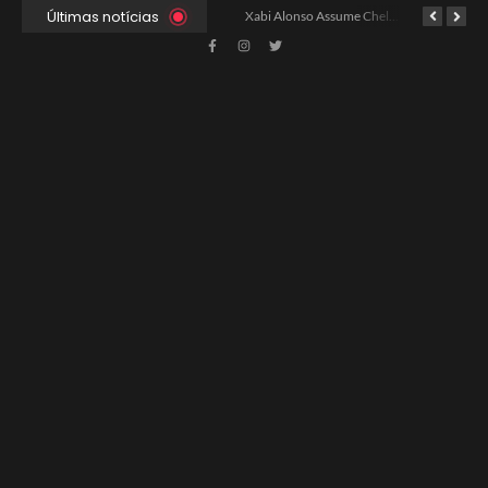
Últimas notícias
Xabi Alonso Avalia Futuro entre Chelsea e Espera pelo Liverpool
Ancelotti Avalia Elenco Final para Convocação da Copa
Xabi Alonso Assume Chelsea: Nova Estratégia Gerencial e Contrato Até 2030