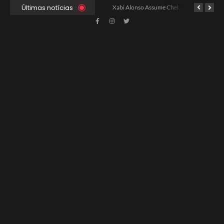
Últimas notícias
Ancelotti Avalia Elenco Final para Convocação da Copa
Xabi Alonso Assume Chelsea: Nova Estratégia Gerencial e Contrato Até 2030