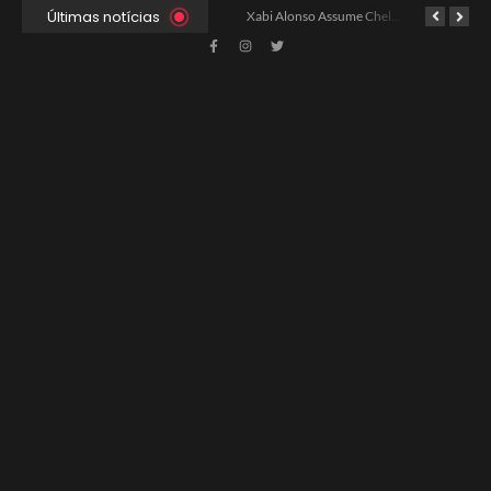
Últimas notícias
Ancelotti Avalia Elenco Final para Convocação da Copa
Xabi Alonso Assume Chelsea: Nova Estratégia Gerencial e Contrato Até 2030
China e EUA Buscam Expansão do Comércio Agrícola