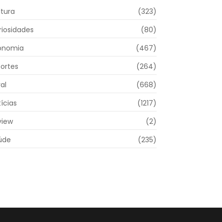
ltura
(323)
riosidades
(80)
onomia
(467)
portes
(264)
al
(668)
ícias
(1217)
view
(2)
úde
(235)