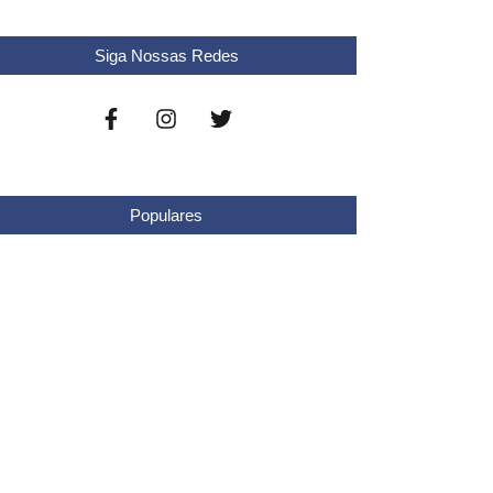
Siga Nossas Redes
Populares
rmula e Agita São Paulo com Abertura de
mporada e Impacto Econômico
e dezembro de 2025
stituições Financeiras sem licença Bancária
frentam Restrições
de novembro de 2025