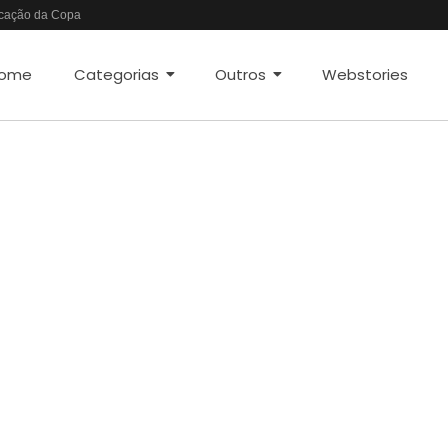
vocação da Copa
tégia Gerencial e Contrato Até 2030
cio Agrícola
ome
Categorias
Outros
Webstories
leção
a para a Copa do Mundo 2026
m Vitória Decisiva
mo Chair do Fed
ter City na Premier League
 PIB brasileiro
 e Espera pelo Liverpool