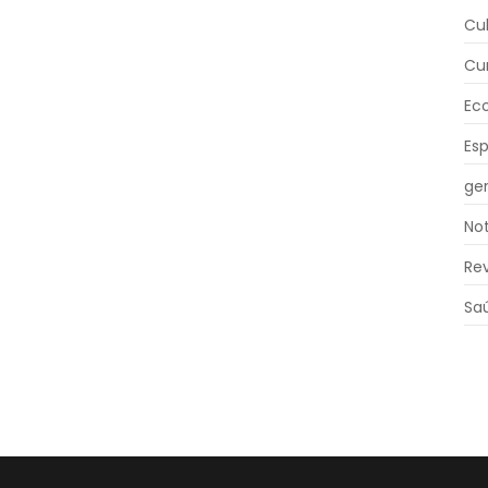
Cu
Cu
Ec
Es
ger
Not
Re
Sa