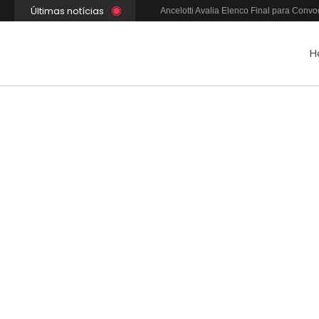
Últimas notícias
Ancelotti Avalia Elenco Final para Con
Xabi Alonso Assume Chelsea: Nova Estra
China e EUA Buscam Expansão do Comér
H
Ancelotti e o Desafio dos Goleiros na Se
Convocação Final da Seleção Brasileir
PSG Conquista Ligue 1: Safonov Brilha e
Senado dos EUA Aprova Kevin Warsh co
Jérémy Doku Revitaliza Luta do Manches
Opep mantém projeção de crescimento do
Xabi Alonso Avalia Futuro entre Chelsea