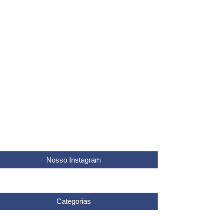
ós saída de Cavill
e dezembro de 2025
meta interestelar 3i/atlas: transmissão ao
vo revela passagem rara
de novembro de 2025
missões na Rockstar por vazamentos em
A 6
e janeiro de 2026
Nosso Instagram
Categorias