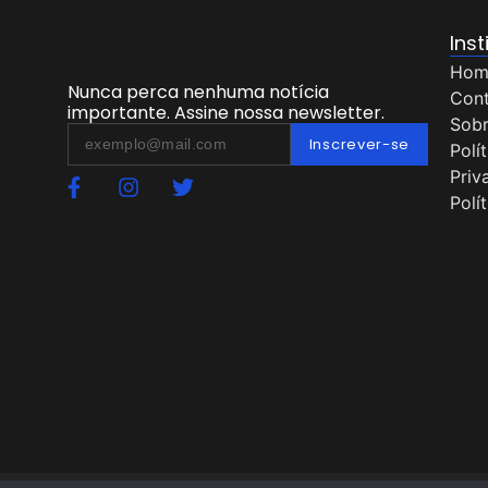
Inst
Hom
Nunca perca nenhuma notícia
Con
importante. Assine nossa newsletter.
Sob
Inscrever-se
Polí
Priv
Polí