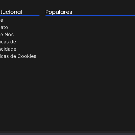
itucional
Populares
e
tato
Doramas Imperdíveis: Top 10 Séries
re Nós
Asiáticas na HBO Max Doramas, as
ticas de
produções
acidade
22 de novembro de 2025
ticas de Cookies
Final da Libertadores 2025: Flamengo x
Palmeiras
26 de novembro de 2025
Crítica de Feliz Assalto: rom-com natal
estilosa
30 de novembro de 2025