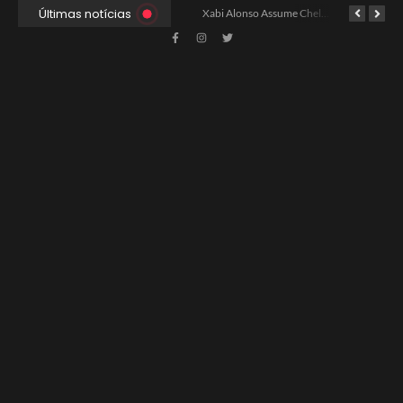
Últimas notícias
Xabi Alonso Avalia Futuro entre Chelsea e Espera pelo Liverpool
Ancelotti Avalia Elenco Final para Convocação da Copa
Xabi Alonso Assume Chelsea: Nova Estratégia Gerencial e Contrato Até 2030