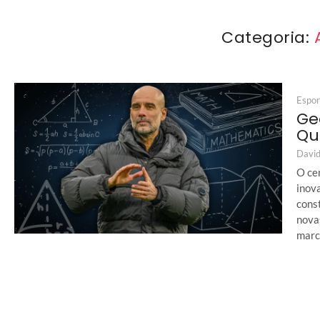
Categoria:
Espor
Ge
Qu
David
O cen
inova
cons
nova
marca