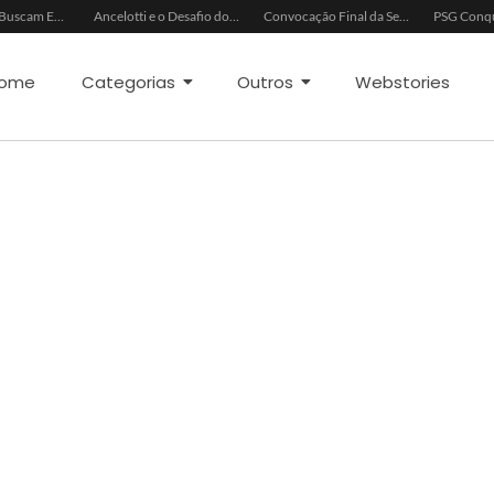
China e EUA Buscam Expansão do Comércio Agrícola
Ancelotti e o Desafio dos Goleiros na Seleção
Convocação Final da Seleção Brasileira para a Copa do Mundo 2026
ome
Categorias
Outros
Webstories