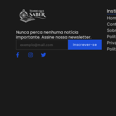
Inst
Hom
Con
Sob
Nunca perca nenhuma notícia
Polí
importante. Assine nossa newsletter.
Priv
Inscrever-se
Polí