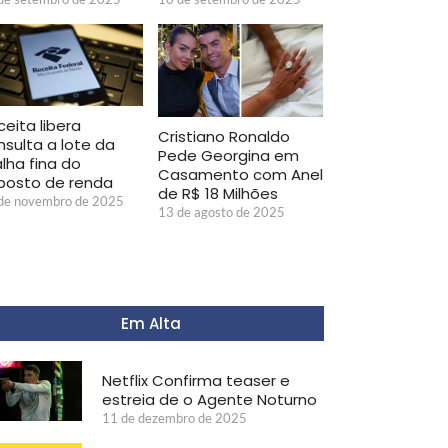
ceita libera
Cristiano Ronaldo
nsulta a lote da
Pede Georgina em
lha fina do
Casamento com Anel
posto de renda
de R$ 18 Milhões
de novembro de 2025
13 de agosto de 2025
Em Alta
Netflix Confirma teaser e
estreia de o Agente Noturno
11 de dezembro de 2025