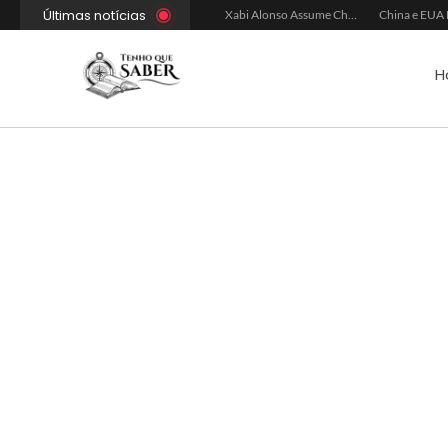
Últimas notícias
Xabi Alonso Avalia Futuro entre Chelsea e Espera pelo Liverpool
Ancelotti Avalia Elenco Final para Convocação da Copa
Xabi Alonso Assume Chelsea: Nova Estratégia Gerencial e Contrato Até 2030
H