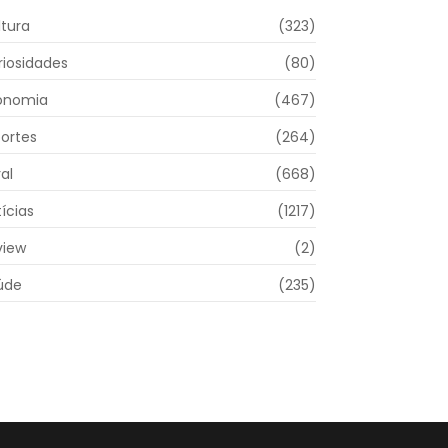
ltura
(323)
riosidades
(80)
onomia
(467)
portes
(264)
al
(668)
ícias
(1217)
view
(2)
úde
(235)