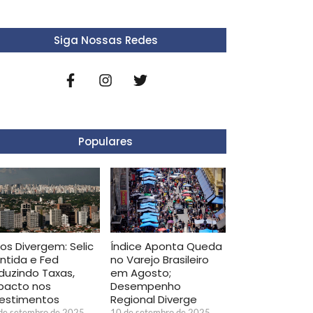
Siga Nossas Redes
Populares
ros Divergem: Selic
Índice Aponta Queda
ntida e Fed
no Varejo Brasileiro
duzindo Taxas,
em Agosto;
pacto nos
Desempenho
vestimentos
Regional Diverge
de setembro de 2025
10 de setembro de 2025