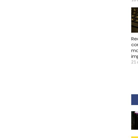
Re
co
ma
im
21 