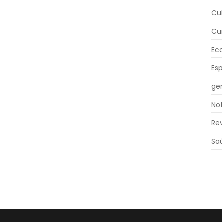
Cu
Cu
Ec
Es
ger
Not
Re
Sa