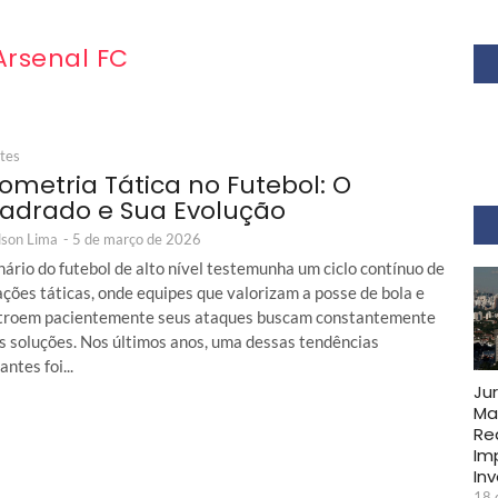
Arsenal FC
tes
ometria Tática no Futebol: O
adrado e Sua Evolução
son Lima
-
5 de março de 2026
ário do futebol de alto nível testemunha um ciclo contínuo de
ções táticas, onde equipes que valorizam a posse de bola e
troem pacientemente seus ataques buscam constantemente
s soluções. Nos últimos anos, uma dessas tendências
ntes foi...
Ju
Ma
Re
Im
In
18 