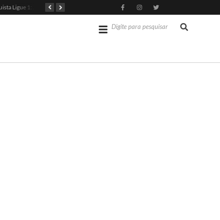
PSG Conquista Ligue 1: Safonov Brilha em Vitória Decisiva
Senado dos EUA Aprova Kevin Warsh como Chair do Fed
Jérémy Doku Revitaliza Luta do Manchester City na Premier League