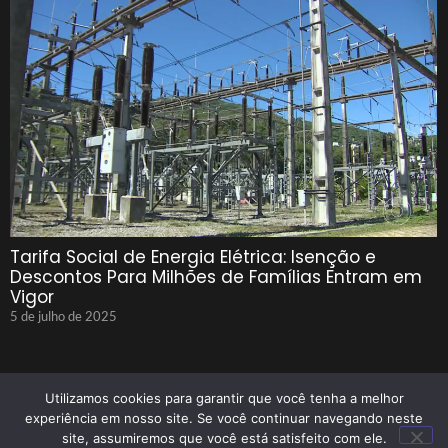
Tarifa Social de Energia Elétrica: Isenção e
Descontos Para Milhões de Famílias Entram em
Vigor
5 de julho de 2025
Utilizamos cookies para garantir que você tenha a melhor
experiência em nosso site. Se você continuar navegando neste
site, assumiremos que você está satisfeito com ele.
© 2025 Tenho Que Saber Todos Os Direitos Reservados