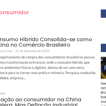
onsumidor
nsumo Híbrido Consolida-se como
tina no Comércio Brasileiro
son Lima
-
21 de dezembro de 2025
mportamento de compra dos consumidores brasileiros passou
uma transformação estrutural, onde o consumo híbrido, que
ra ambientes físicos e digitais, deixou de ser uma mera
ncia para se tornar uma prática rotineira. Pesquisa conduzida
 Wake, empresa...
Se
re
Br
omia
ba
flação ao consumidor na China
ou
elera, Mas Deflação Industrial
2 d