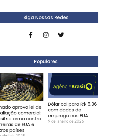
Siga Nossas Redes
Populares
Dólar cai para R$ 5,36
nado aprova lei de
com dados de
taliação comercial:
emprego nos EUA
asil se arma contra
9 de janeiro de 2026
rreiras de EUA e
tros países
e abril de 2025