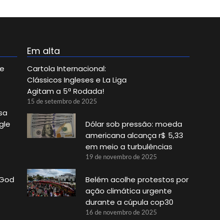
Em alta
ue
Cartola Internacional:
Clássicos Ingleses e La Liga
Agitam a 5ª Rodada!
15 de setembro de 2025
sa
gle
Dólar sob pressão: moeda
americana alcança r$ 5,33
em meio a turbulências
19 de novembro de 2025
‘God
Belém acolhe protestos por
ação climática urgente
durante a cúpula cop30
16 de novembro de 2025