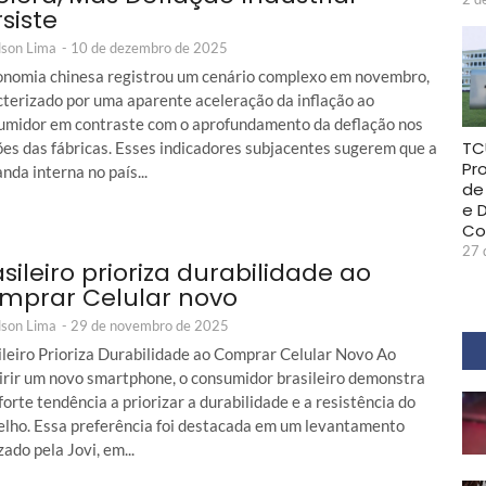
siste
son Lima
-
10 de dezembro de 2025
onomia chinesa registrou um cenário complexo em novembro,
cterizado por uma aparente aceleração da inflação ao
umidor em contraste com o aprofundamento da deflação nos
TC
ões das fábricas. Esses indicadores subjacentes sugerem que a
Pr
da interna no país...
de
e 
Co
27 
sileiro prioriza durabilidade ao
mprar Celular novo
son Lima
-
29 de novembro de 2025
ileiro Prioriza Durabilidade ao Comprar Celular Novo Ao
irir um novo smartphone, o consumidor brasileiro demonstra
orte tendência a priorizar a durabilidade e a resistência do
elho. Essa preferência foi destacada em um levantamento
zado pela Jovi, em...