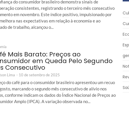
nfiança do consumidor brasileiro demonstra sinais de
peração consistentes, registrando o terceiro mês consecutivo
Cu
umento em novembro. Este índice positivo, impulsionado por
melhora nas expectativas em relação à economia e ao
Cu
do de trabalho, alcançou o...
Ec
Es
omia
fé Mais Barato: Preços ao
ger
nsumidor em Queda Pelo Segundo
s Consecutivo
Not
son Lima
-
10 de setembro de 2025
Re
eço do café para o consumidor brasileiro apresentou um recuo
Sa
gosto, marcando o segundo mês consecutivo de alívio nos
os, conforme indicam os dados do Índice Nacional de Preços ao
umidor Amplo (IPCA). A variação observada no...