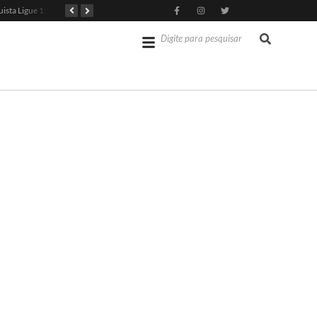
PSG Conquista Ligue 1: Safonov Brilha em Vitória Decisiva
Senado dos EUA Aprova Kevin Warsh como Chair do Fed
Jérémy Doku Revitaliza Luta do Manchester City na Premier League