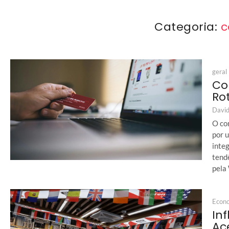
Categoria:
c
geral
Co
Ro
David
O co
por 
integ
tendê
pela
Econ
In
Ac