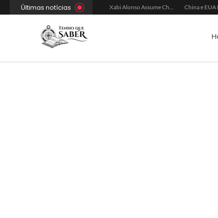
Últimas notícias
Xabi Alonso Avalia Futuro entre Chelsea e Espera pelo Liverpool
Ancelotti Avalia Elenco Final para Convocação da Copa
Xabi Alonso Assume Chelsea: Nova Estratégia Gerencial e Contrato Até 2030
H