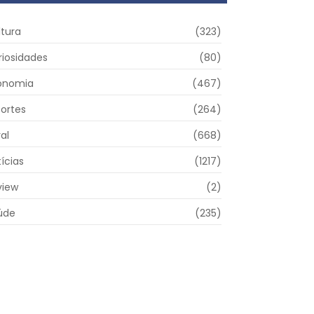
ltura
(323)
riosidades
(80)
onomia
(467)
portes
(264)
al
(668)
ícias
(1217)
view
(2)
úde
(235)