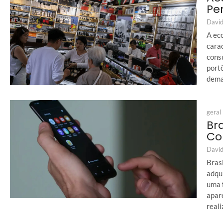
Per
David
A ec
cara
cons
port
deman
geral
Bra
Co
David
Bras
adqu
uma f
apar
reali