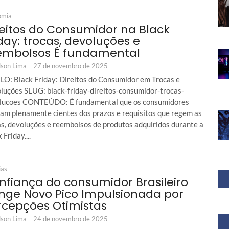
omia
reitos do Consumidor na Black
day: trocas, devoluções e
embolsos É fundamental
son Lima
-
27 de novembro de 2025
LO: Black Friday: Direitos do Consumidor em Trocas e
luções SLUG: black-friday-direitos-consumidor-trocas-
lucoes CONTEÚDO: É fundamental que os consumidores
jam plenamente cientes dos prazos e requisitos que regem as
as, devoluções e reembolsos de produtos adquiridos durante a
 Friday....
ias
nfiança do consumidor Brasileiro
inge Novo Pico Impulsionada por
rcepções Otimistas
son Lima
-
24 de novembro de 2025