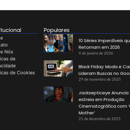
itucional
Populares
e
10 Séries Imperdíveis q
tato
Retornam em 2026
re Nós
4 de janeiro de 2026
ticas de
acidade
Black Friday: Moda e Ca
ticas de Cookies
Lideram Buscas no Goo
29 de novembro de 2025
Jacksepticeye Anuncia
estreia em Produção
Cinematográfica com 
Mother’
21 de dezembro de 2025