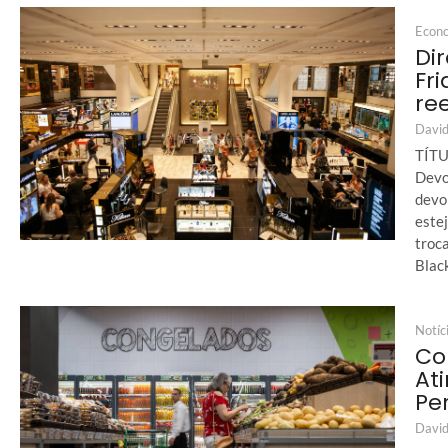
Econ
Di
Fri
re
David
TÍTU
Devo
devo
este
troc
Black
Notíc
Co
At
Pe
David