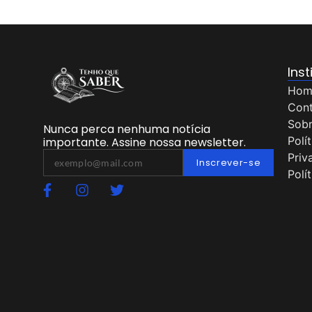
Inst
Hom
Con
Sob
Nunca perca nenhuma notícia
Polí
importante. Assine nossa newsletter.
Priv
Inscrever-se
Polí