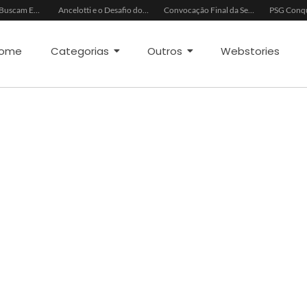
China e EUA Buscam Expansão do Comércio Agrícola
Ancelotti e o Desafio dos Goleiros na Seleção
Convocação Final da Seleção Brasileira para a Copa do Mundo 2026
ome
Categorias
Outros
Webstories