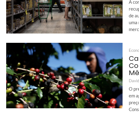
A co
recu
de a
uma 
merca
Econ
Ca
Co
Mê
David
O pr
em a
preç
Cons