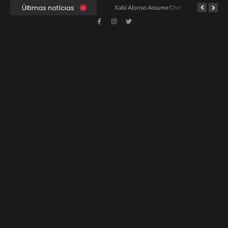
Últimas notícias
Ancelotti Avalia Elenco Final para Convocação da Copa
Xabi Alonso Assume Chelsea: Nova Estratégia Gerencial e Contrato Até 2030