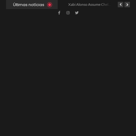
Últimas notícias
Ancelotti Avalia Elenco Final para Convocação da Copa
Xabi Alonso Assume Chelsea: Nova Estratégia Gerencial e Contrato Até 2030
China e EUA Buscam Expansão do Comércio Agrícola