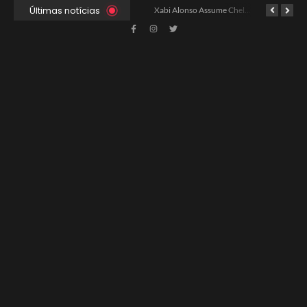
Últimas notícias
Xabi Alonso Avalia Futuro entre Chelsea e Espera pelo Liverpool
Ancelotti Avalia Elenco Final para Convocação da Copa
Xabi Alonso Assume Chelsea: Nova Estratégia Gerencial e Contrato Até 2030