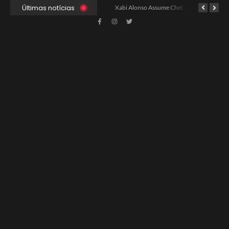
Últimas notícias
Ancelotti Avalia Elenco Final para Convocação da Copa
Xabi Alonso Assume Chelsea: Nova Estratégia Gerencial e Contrato Até 2030