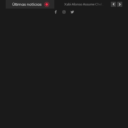
Últimas notícias
Ancelotti Avalia Elenco Final para Convocação da Copa
Xabi Alonso Assume Chelsea: Nova Estratégia Gerencial e Contrato Até 2030
China e EUA Buscam Expansão do Comércio Agrícola