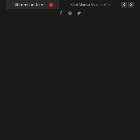
Últimas notícias
Ancelotti Avalia Elenco Final para Convocação da Copa
Xabi Alonso Assume Chelsea: Nova Estratégia Gerencial e Contrato Até 2030