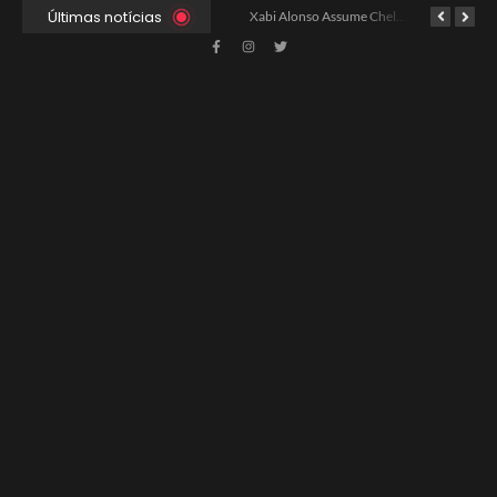
Últimas notícias
Ancelotti Avalia Elenco Final para Convocação da Copa
Xabi Alonso Assume Chelsea: Nova Estratégia Gerencial e Contrato Até 2030
China e EUA Buscam Expansão do Comércio Agrícola