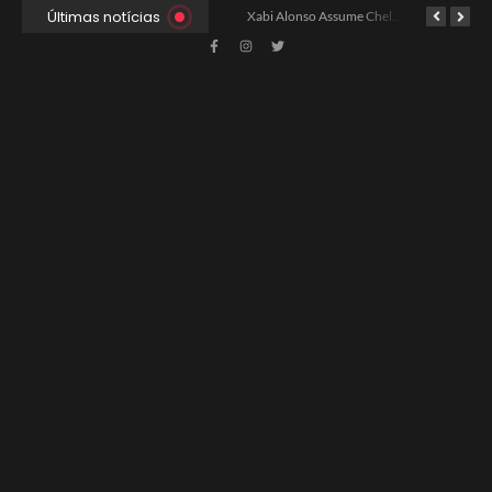
Últimas notícias
Ancelotti Avalia Elenco Final para Convocação da Copa
Xabi Alonso Assume Chelsea: Nova Estratégia Gerencial e Contrato Até 2030
China e EUA Buscam Expansão do Comércio Agrícola