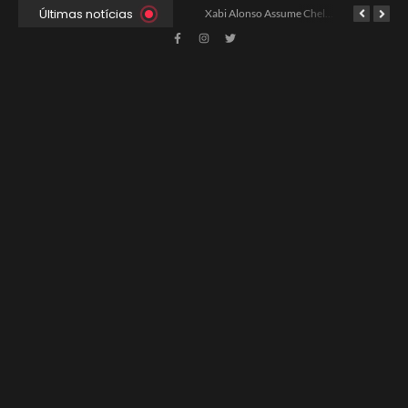
Últimas notícias
Ancelotti Avalia Elenco Final para Convocação da Copa
Xabi Alonso Assume Chelsea: Nova Estratégia Gerencial e Contrato Até 2030
China e EUA Buscam Expansão do Comércio Agrícola