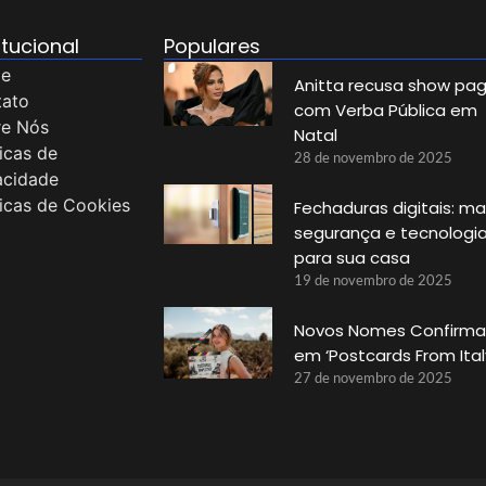
itucional
Populares
e
Anitta recusa show pa
tato
com Verba Pública em
re Nós
Natal
ticas de
28 de novembro de 2025
acidade
ticas de Cookies
Fechaduras digitais: ma
segurança e tecnologi
para sua casa
19 de novembro de 2025
Novos Nomes Confirm
em ‘Postcards From Ital
27 de novembro de 2025