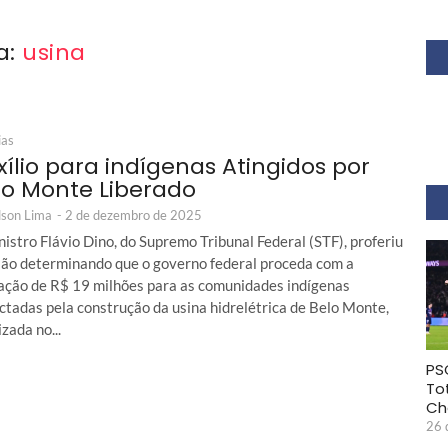
a:
usina
ias
xílio para indígenas Atingidos por
lo Monte Liberado
son Lima
-
2 de dezembro de 2025
istro Flávio Dino, do Supremo Tribunal Federal (STF), proferiu
são determinando que o governo federal proceda com a
ração de R$ 19 milhões para as comunidades indígenas
ctadas pela construção da usina hidrelétrica de Belo Monte,
izada no...
PS
To
Ch
26 