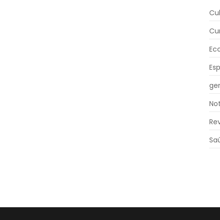
Cu
Cu
Ec
Es
ger
Not
Re
Sa