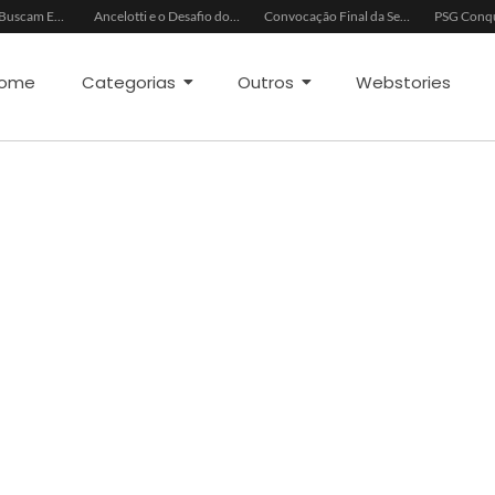
China e EUA Buscam Expansão do Comércio Agrícola
Ancelotti e o Desafio dos Goleiros na Seleção
Convocação Final da Seleção Brasileira para a Copa do Mundo 2026
ome
Categorias
Outros
Webstories