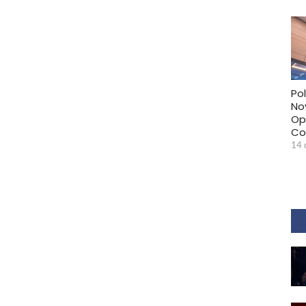
Pol
No
Op
Co
14 