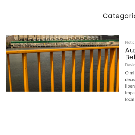
Categori
Notíc
Au
Be
David
O min
deci
libe
impa
local