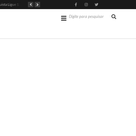
PSG Conquista Ligue 1: Safonov Brilha em Vitória Decisiva
Senado dos EUA Aprova Kevin Warsh como Chair do Fed
Jérémy Doku Revitaliza Luta do Manchester City na Premier League