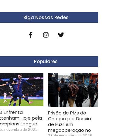
Siga Nossas Redes
Populares
G Enfrenta
Prisão de PMs do
ttenham Hoje pela
Choque por Desvio
ampions League
de Fuzil em
megaoperação no
de novembro de 2025
28 de novembro de 2025