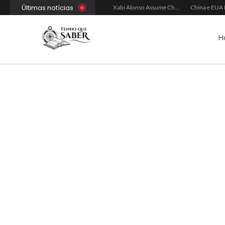
Últimas notícias
Xabi Alonso Avalia Futuro entre Chelsea e Espera pelo Liverpool
Ancelotti Avalia Elenco Final para Convocação da Copa
Xabi Alonso Assume Chelsea: Nova Estratégia Gerencial e Contrato Até 2030
H