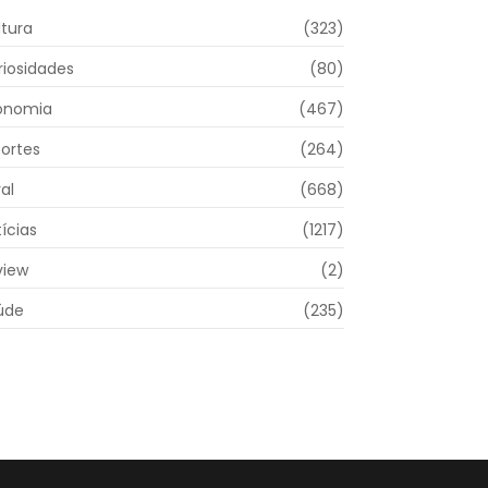
ltura
(323)
riosidades
(80)
onomia
(467)
portes
(264)
al
(668)
ícias
(1217)
view
(2)
úde
(235)