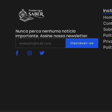
Inst
Hom
Con
Sob
Nunca perca nenhuma notícia
Polí
importante. Assine nossa newsletter.
Priv
Inscrever-se
Polí