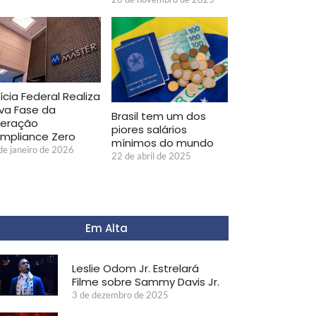
ícia Federal Realiza
va Fase da
Brasil tem um dos
eração
piores salários
mpliance Zero
mínimos do mundo
de janeiro de 2026
22 de abril de 2025
Em Alta
Leslie Odom Jr. Estrelará
Filme sobre Sammy Davis Jr.
3 de dezembro de 2025