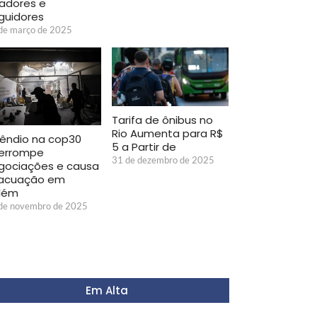
iadores e
guidores
de março de 2025
Tarifa de ônibus no
Rio Aumenta para R$
cêndio na cop30
5 a Partir de
terrompe
31 de dezembro de 2025
gociações e causa
acuação em
lém
de novembro de 2025
Em Alta