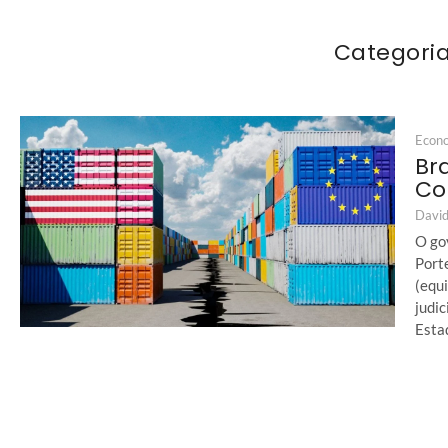
Categori
Econ
Bra
Co
David
O gov
Port
(equi
judic
Estad