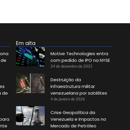
Em alta
iona
Motive Technologies entra
 de
com pedido de IPO na NYSE
24 de dezembro de 2025
Destruição da
es
infraestrutura militar
a de
venezuelana por satélites
4 de janeiro de 2026
Crise Geopolítica da
 para
Venezuela e Impactos no
ante
Mercado de Petróleo