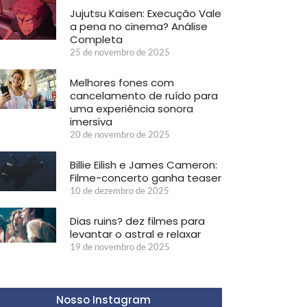
Jujutsu Kaisen: Execução Vale
a pena no cinema? Análise
Completa
25 de novembro de 2025
Melhores fones com
cancelamento de ruído para
uma experiência sonora
imersiva
20 de novembro de 2025
Billie Eilish e James Cameron:
Filme-concerto ganha teaser
10 de dezembro de 2025
Dias ruins? dez filmes para
levantar o astral e relaxar
19 de novembro de 2025
Nosso Instagram