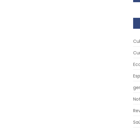
Cu
Cu
Ec
Es
ger
Not
Re
Sa