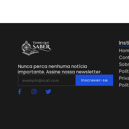
Inst
Hom
Con
Sob
Nunca perca nenhuma notícia
Polí
importante. Assine nossa newsletter.
Priv
Inscrever-se
Polí