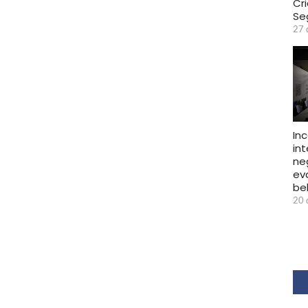
Cr
Se
27 
In
in
ne
ev
be
20 