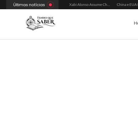
Últimas notícias
Xabi Alonso Avalia Futuro entre Chelsea e Espera pelo Liverpool
Ancelotti Avalia Elenco Final para Convocação da Copa
Xabi Alonso Assume Chelsea: Nova Estratégia Gerencial e Contrato Até 2030
H