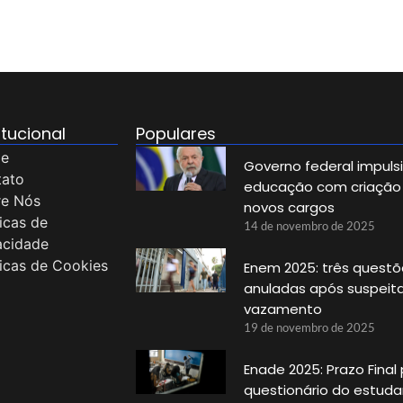
itucional
Populares
e
Governo federal impuls
tato
educação com criação
re Nós
novos cargos
ticas de
14 de novembro de 2025
acidade
ticas de Cookies
Enem 2025: três questõ
anuladas após suspeit
vazamento
19 de novembro de 2025
Enade 2025: Prazo Final
questionário do estud