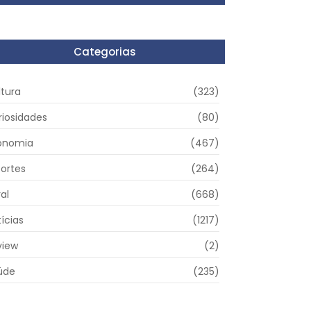
Categorias
ltura
(323)
riosidades
(80)
onomia
(467)
portes
(264)
al
(668)
ícias
(1217)
view
(2)
úde
(235)