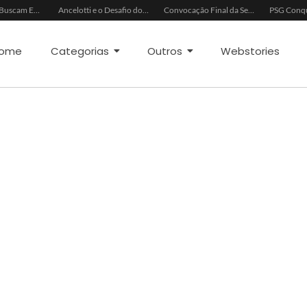
China e EUA Buscam Expansão do Comércio Agrícola
Ancelotti e o Desafio dos Goleiros na Seleção
Convocação Final da Seleção Brasileira para a Copa do Mundo 2026
ome
Categorias
Outros
Webstories