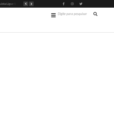
PSG Conquista Ligue 1: Safonov Brilha em Vitória Decisiva
Senado dos EUA Aprova Kevin Warsh como Chair do Fed
Jérémy Doku Revitaliza Luta do Manchester City na Premier League