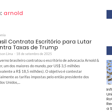
a:
arnold
omia
sil Contrata Escritório para Lutar
ntra Taxas de Trump
son Lima
-
18 de setembro de 2025
erno brasileiro contratou o escritório de advocacia Arnold &
er, um dos maiores do mundo, por US$ 3,5 milhões
valente a R$ 18,5 milhões). O objetivo é contestar
ialmente as tarifas impostas pelo então presidente dos
os Unidos,...
In
Un
Ro
Re
a 