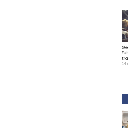
Ge
Fu
tr
14 