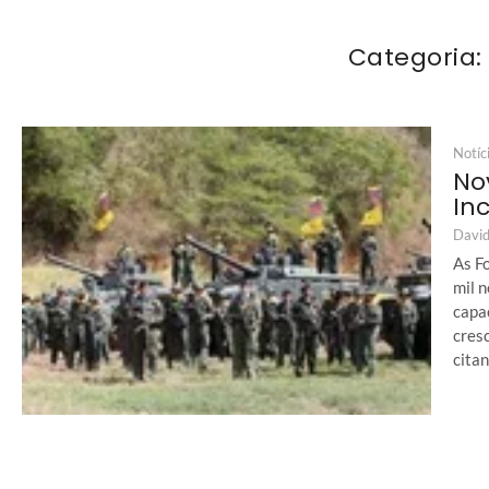
Categoria:
Notíc
No
In
David
As F
mil 
capa
cres
citan