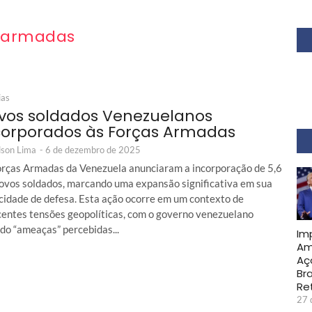
armadas
ias
vos soldados Venezuelanos
corporados às Forças Armadas
son Lima
-
6 de dezembro de 2025
orças Armadas da Venezuela anunciaram a incorporação de 5,6
novos soldados, marcando uma expansão significativa em sua
cidade de defesa. Esta ação ocorre em um contexto de
centes tensões geopolíticas, com o governo venezuelano
do “ameaças” percebidas...
Im
Am
Aç
Bra
Re
27 