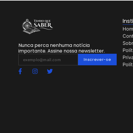
Inst
Hom
Con
Sob
Nunca perca nenhuma notícia
Polí
importante. Assine nossa newsletter.
Priv
Inscrever-se
Polí