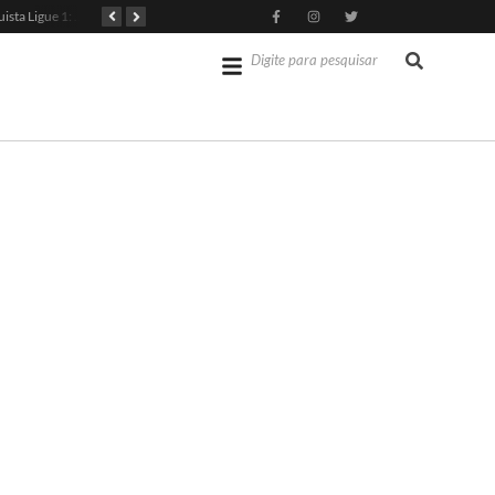
PSG Conquista Ligue 1: Safonov Brilha em Vitória Decisiva
Senado dos EUA Aprova Kevin Warsh como Chair do Fed
Jérémy Doku Revitaliza Luta do Manchester City na Premier League