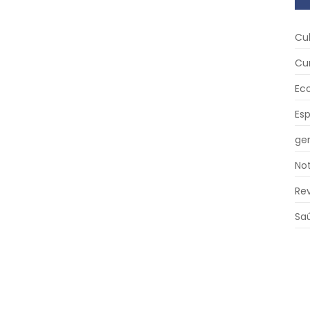
Cu
Cu
Ec
Es
ger
Not
Re
Sa