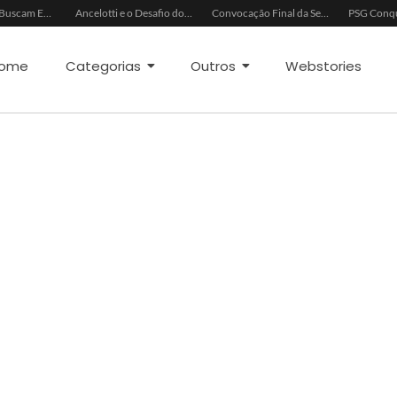
China e EUA Buscam Expansão do Comércio Agrícola
Ancelotti e o Desafio dos Goleiros na Seleção
Convocação Final da Seleção Brasileira para a Copa do Mundo 2026
ome
Categorias
Outros
Webstories