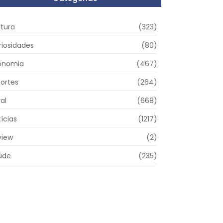
ltura
(323)
riosidades
(80)
onomia
(467)
portes
(264)
al
(668)
ícias
(1217)
view
(2)
úde
(235)