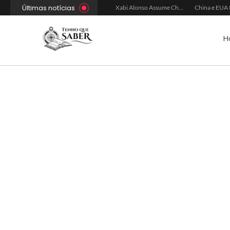
Últimas notícias
Xabi Alonso Avalia Futuro entre Chelsea e Espera pelo Liverpool
Ancelotti Avalia Elenco Final para Convocação da Copa
Xabi Alonso Assume Chelsea: Nova Estratégia Gerencial e Contrato Até 2030
H