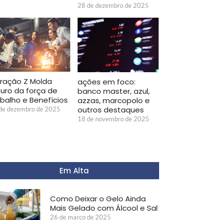
28 de dezembro de 2025
ração Z Molda
ações em foco:
turo da força de
banco master, azul,
abalho e Benefícios
azzas, marcopolo e
outros destaques
de dezembro de 2025
18 de novembro de 2025
Em Alta
Como Deixar o Gelo Ainda
Mais Gelado com Álcool e Sal
26 de março de 2025