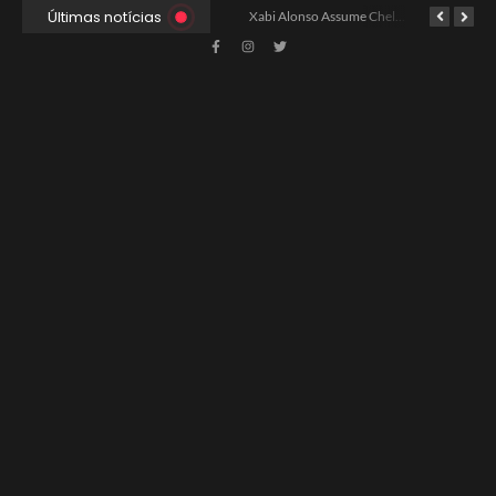
Últimas notícias
Xabi Alonso Avalia Futuro entre Chelsea e Espera pelo Liverpool
Ancelotti Avalia Elenco Final para Convocação da Copa
Xabi Alonso Assume Chelsea: Nova Estratégia Gerencial e Contrato Até 2030