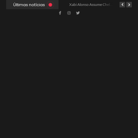
Últimas notícias
Ancelotti Avalia Elenco Final para Convocação da Copa
Xabi Alonso Assume Chelsea: Nova Estratégia Gerencial e Contrato Até 2030