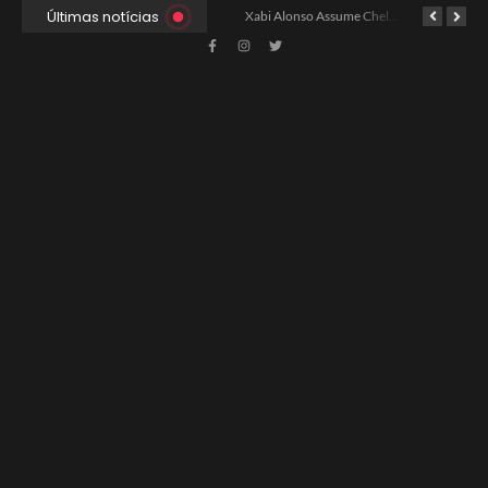
Últimas notícias
Ancelotti Avalia Elenco Final para Convocação da Copa
Xabi Alonso Assume Chelsea: Nova Estratégia Gerencial e Contrato Até 2030
China e EUA Buscam Expansão do Comércio Agrícola