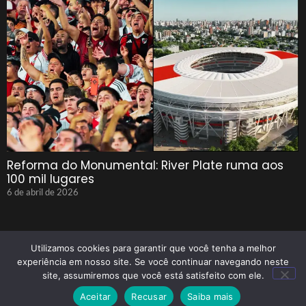
Reforma do Monumental: River Plate ruma aos
100 mil lugares
6 de abril de 2026
Utilizamos cookies para garantir que você tenha a melhor
experiência em nosso site. Se você continuar navegando neste
site, assumiremos que você está satisfeito com ele.
© 2025 Tenho Que Saber Todos Os Direitos Reservados
Aceitar
Recusar
Saiba mais