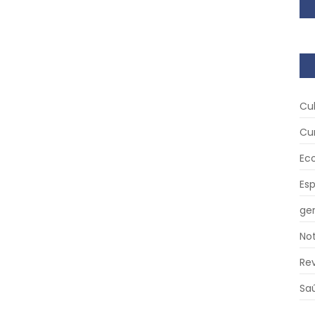
Cu
Cu
Ec
Es
ger
Not
Re
Sa