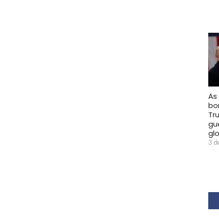
As
bo
Tr
gu
gl
3 d