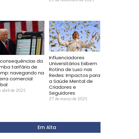
Influenciadores
 consequências da
Universitários Exibem
mba tarifária de
Rotina de Luxo nas
ump: navegando na
Redes: Impactos para
erra comercial
a Saúde Mental de
obal
Criadores e
e abril de 2025
Seguidores
27 de março de 2025
Em Alta