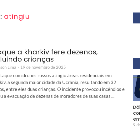
:
atingiu
aque a kharkiv fere dezenas,
cluindo crianças
son Lima
-
19 de novembro de 2025
taque com drones russos atingiu áreas residenciais em
kiv, a segunda maior cidade da Ucrânia, resultando em 32
os, entre eles duas crianças. O incidente provocou incêndios e
ou a evacuação de dezenas de moradores de suas casas,...
Dól
co
em
9 d