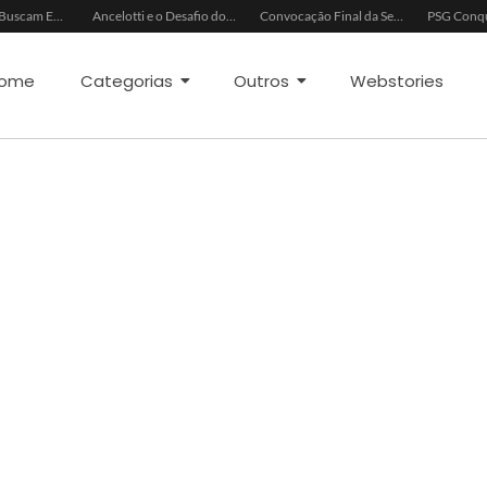
China e EUA Buscam Expansão do Comércio Agrícola
Ancelotti e o Desafio dos Goleiros na Seleção
Convocação Final da Seleção Brasileira para a Copa do Mundo 2026
ome
Categorias
Outros
Webstories