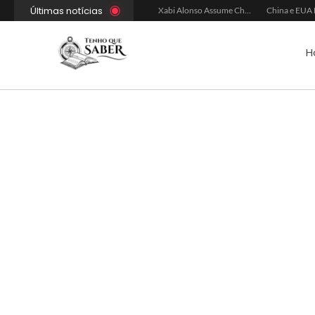
Últimas notícias
Xabi Alonso Avalia Futuro entre Chelsea e Espera pelo Liverpool
Ancelotti Avalia Elenco Final para Convocação da Copa
Xabi Alonso Assume Chelsea: Nova Estratégia Gerencial e Contrato Até 2030
H