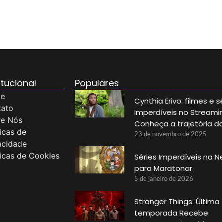
itucional
Populares
e
Cynthia Erivo: filmes e s
tato
Imperdíveis no Streami
re Nós
Conheça a trajetória d
ticas de
23 de novembro de 2025
acidade
ticas de Cookies
Séries Imperdíveis na Ne
para Maratonar
5 de janeiro de 2026
Stranger Things: Última
temporada Recebe