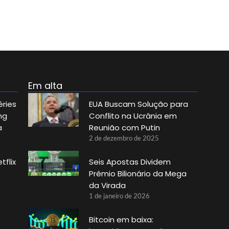
Em alta
éries
EUA Buscam Solução para
ng
Conflito na Ucrânia em
a
Reunião com Putin
2 de dezembro de 2025
tflix
Seis Apostas Dividem
Prêmio Bilionário da Mega
da Virada
1 de janeiro de 2026
Bitcoin em baixa: