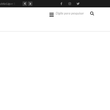
PSG Conquista Ligue 1: Safonov Brilha em Vitória Decisiva
Senado dos EUA Aprova Kevin Warsh como Chair do Fed
Jérémy Doku Revitaliza Luta do Manchester City na Premier League