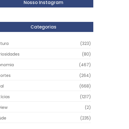
Nosso Instagram
Categorias
ltura
(323)
riosidades
(80)
onomia
(467)
portes
(264)
al
(668)
ícias
(1217)
view
(2)
úde
(235)