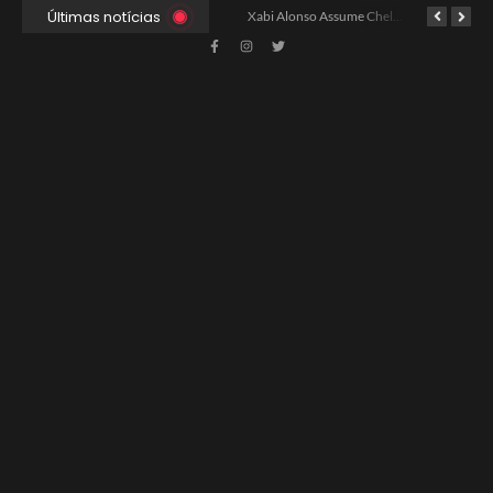
Últimas notícias
Xabi Alonso Avalia Futuro entre Chelsea e Espera pelo Liverpool
Ancelotti Avalia Elenco Final para Convocação da Copa
Xabi Alonso Assume Chelsea: Nova Estratégia Gerencial e Contrato Até 2030