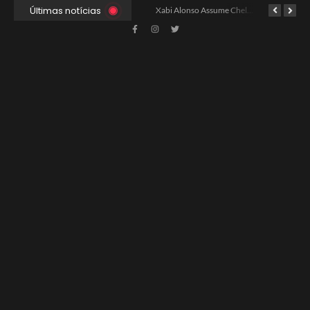
Últimas notícias
Xabi Alonso Avalia Futuro entre Chelsea e Espera pelo Liverpool
Ancelotti Avalia Elenco Final para Convocação da Copa
Xabi Alonso Assume Chelsea: Nova Estratégia Gerencial e Contrato Até 2030